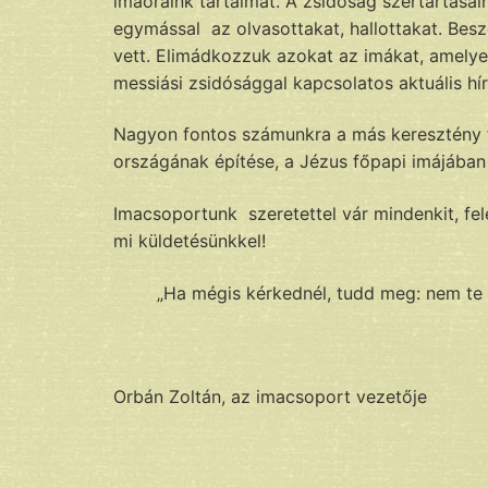
imaóráink tartalmát. A zsidóság szertartás
egymással az olvasottakat, hallottakat. Besz
vett. Elimádkozzuk azokat az imákat, amelye
messiási zsidósággal kapcsolatos aktuális hí
Nagyon fontos számunkra a más keresztény fe
országának építése, a Jézus főpapi imájába
Imacsoportunk szeretettel vár mindenkit, fele
mi küldetésünkkel!
„Ha mégis kérkednél, tudd meg: nem te
Orbán Zoltán, az imacsoport vezetője