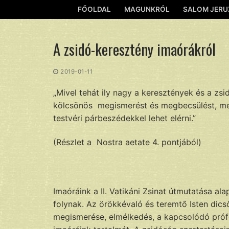
Ugrás
FŐOLDAL
MAGUNKRÓL
SALOM JERU
a
tartalomra
A zsidó-keresztény imaórákról
2019-01-11
„Mivel tehát ily nagy a keresztények és a zsi
kölcsönös megismerést és megbecsülést, mely
testvéri párbeszédekkel lehet elérni.”
(Részlet a Nostra aetate 4. pontjából)
Imaóráink a II. Vatikáni Zsinat útmutatása a
folynak. Az örökkévaló és teremtő Isten dics
megismerése, elmélkedés, a kapcsolódó prófét