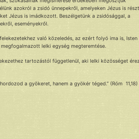
ainak, szokásainak megismerése érdekében megosztjuk
élünk azokról a zsidó ünnepekről, amelyeken Jézus is rész
ket Jézus is imádkozott. Beszélgetünk a zsidósággal, a
rekről, eseményekről.
lekezetekhez való közeledés, az ezért folyó ima is, Isten
n megfogalmazott lelki egység megteremtése.
kezethez tartozástól függetlenül, aki lelki közösséget ére
 hordozod a gyökeret, hanem a gyökér téged.” (Róm 11,18)