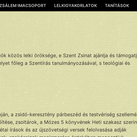
ZSÁLEM IMACSOPORT
LELKIGYAKORLATOK
TANÍTÁSOK
dók közös lelki öröksége, e Szent Zsinat ajánlja és támogat
et főleg a Szentírás tanulmányozásával, s teológiai és
lapján, a zsidó-keresztény párbeszéd és testvériség szellem
őítése, zsoltárok, a Mózes 5 könyvének Heti szakasz szerin
ai írások és az újszövetségi versek felolvasása adják