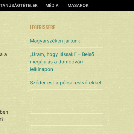
TANÚSÁGTÉTELEK
MÉDIA
IMASAROK
LEGFRISSEBB
Magyarszéken jártunk
ja a
„Uram, hogy lássak!” – Belső
megújulás a dombóvári
lelkinapon
Széder est a pécsi testvérekkel
ében
Keresés
ti