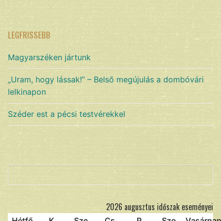
LEGFRISSEBB
Magyarszéken jártunk
„Uram, hogy lássak!” – Belső megújulás a dombóvári
lelkinapon
Széder est a pécsi testvérekkel
Keresés
2026 augusztus időszak eseményei
Hétfő
K
Sze
Cs
P
Szo
Vasárna