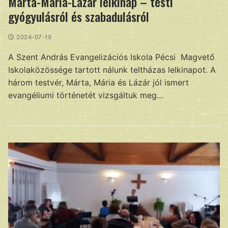
Márta-Mária-Lázár lelkinap – testi
gyógyulásról és szabadulásról
2024-07-19
A Szent András Evangelizációs Iskola Pécsi Magvető
Iskolaközössége tartott nálunk teltházas lelkinapot. A
három testvér, Márta, Mária és Lázár jól ismert
evangéliumi történetét vizsgáltuk meg…