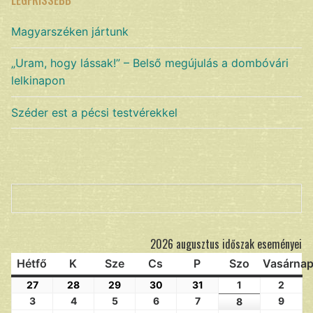
LEGFRISSEBB
Magyarszéken jártunk
„Uram, hogy lássak!” – Belső megújulás a dombóvári
lelkinapon
Széder est a pécsi testvérekkel
Keresés
2026 augusztus időszak eseményei
Hétfő
K
Sze
Cs
P
Szo
Vasárna
27
28
29
30
31
1
2
3
4
5
6
7
9
8