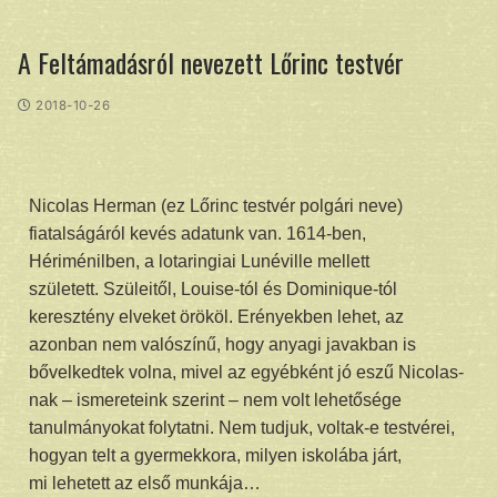
A Feltámadásról nevezett Lőrinc testvér
2018-10-26
Nicolas Herman (ez Lőrinc testvér polgári neve)
fiatalságáról kevés adatunk van. 1614-ben,
Hériménilben, a lotaringiai Lunéville mellett
született. Szüleitől, Louise-tól és Dominique-tól
keresztény elveket örököl. Erényekben lehet, az
azonban nem valószínű, hogy anyagi javakban is
bővelkedtek volna, mivel az egyébként jó eszű Nicolas-
nak – ismereteink szerint – nem volt lehetősége
tanulmányokat folytatni. Nem tudjuk, voltak-e testvérei,
hogyan telt a gyermekkora, milyen iskolába járt,
mi lehetett az első munkája…