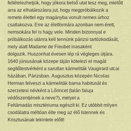
feltételezhetjük, hogy jókora belső utat tesz meg, mielőtt
arra az elhatározásra jut, hogy megpróbálkozik a
remete élettel egy magányba vonult nemes úrhoz
csatlakozva. Erre az életformára azonban nem érett,
nemsokára fel is hagy vele. Minden bizonnyal e
próbálkozás utánra kell tennünk párizsi tartózkodását,
mely alatt Madame de Fieubet inasaként
dolgozik. Huszonhat évesen lép rá végleges útjára.
1640 júniusának közepe táján kötelezi el magát
segítőtestvérként a sarutlan kármeliták Vaugirard utcai
házában, Párizsban. Augusztus közepén Nicolas
Herman felveszi a kármeliták barna habitusát és
szerzetesi névként a Lőrincet (talán faluja
védőszentjének a neve?), melyet a
Feltámadás misztériuma egészít ki. Ez utóbbit milyen
csodálatra méltóan élte meg az élő Istennek és
Krisztusának tekintete előtt!