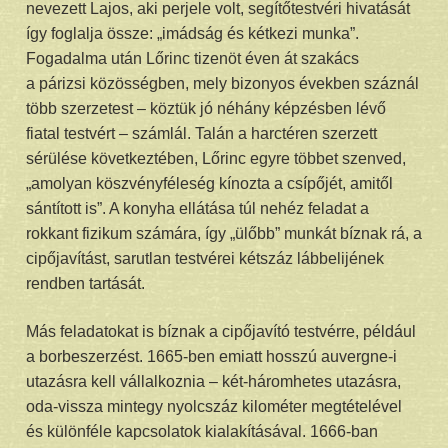
nevezett Lajos, aki perjele volt, segítőtestvéri hivatását
így foglalja össze: „imádság és kétkezi munka”.
Fogadalma után Lőrinc tizenöt éven át szakács
a párizsi közösségben, mely bizonyos években száznál
több szerzetest – köztük jó néhány képzésben lévő
fiatal testvért – számlál. Talán a harctéren szerzett
sérülése következtében, Lőrinc egyre többet szenved,
„amolyan köszvényféleség kínozta a csípőjét, amitől
sántított is”. A konyha ellátása túl nehéz feladat a
rokkant fizikum számára, így „ülőbb” munkát bíznak rá, a
cipőjavítást, sarutlan testvérei kétszáz lábbelijének
rendben tartását.
Más feladatokat is bíznak a cipőjavító testvérre, például
a borbeszerzést. 1665-ben emiatt hosszú auvergne-i
utazásra kell vállalkoznia – két-háromhetes utazásra,
oda-vissza mintegy nyolcszáz kilométer megtételével
és különféle kapcsolatok kialakításával. 1666-ban