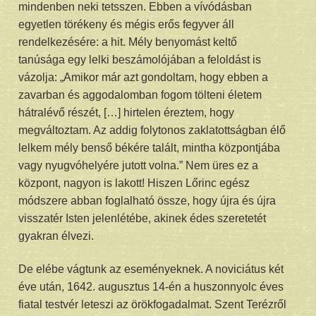
mindenben neki tetsszen. Ebben a vívódásban
egyetlen törékeny és mégis erős fegyver áll
rendelkezésére: a hit. Mély benyomást keltő
tanúsága egy lelki beszámolójában a feloldást is
vázolja: „Amikor már azt gondoltam, hogy ebben a
zavarban és aggodalomban fogom tölteni életem
hátralévő részét, […] hirtelen éreztem, hogy
megváltoztam. Az addig folytonos zaklatottságban élő
lelkem mély benső békére talált, mintha központjába
vagy nyugvóhelyére jutott volna.” Nem üres ez a
központ, nagyon is lakott! Hiszen Lőrinc egész
módszere abban foglalható össze, hogy újra és újra
visszatér Isten jelenlétébe, akinek édes szeretetét
gyakran élvezi.
De elébe vágtunk az eseményeknek. A noviciátus két
éve után, 1642. augusztus 14-én a huszonnyolc éves
fiatal testvér leteszi az örökfogadalmat. Szent Terézről