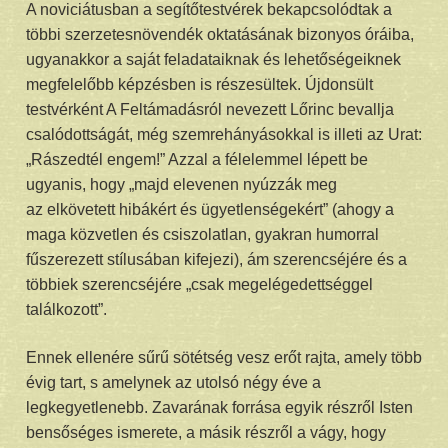
A noviciátusban a segítőtestvérek bekapcsolódtak a
többi szerzetesnövendék oktatásának bizonyos óráiba,
ugyanakkor a saját feladataiknak és lehetőségeiknek
megfelelőbb képzésben is részesültek. Újdonsült
testvérként A Feltámadásról nevezett Lőrinc bevallja
csalódottságát, még szemrehányásokkal is illeti az Urat:
„Rászedtél engem!” Azzal a félelemmel lépett be
ugyanis, hogy „majd elevenen nyúzzák meg
az elkövetett hibákért és ügyetlenségekért” (ahogy a
maga közvetlen és csiszolatlan, gyakran humorral
fűszerezett stílusában kifejezi), ám szerencséjére és a
többiek szerencséjére „csak megelégedettséggel
találkozott”.
Ennek ellenére sűrű sötétség vesz erőt rajta, amely több
évig tart, s amelynek az utolsó négy éve a
legkegyetlenebb. Zavarának forrása egyik részről Isten
bensőséges ismerete, a másik részről a vágy, hogy