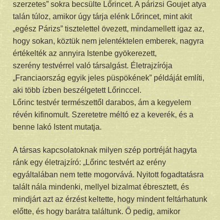
szerzetes” sokra becsülte Lőrincet. A párizsi Goujet atya
talán túloz, amikor úgy tárja elénk Lőrincet, mint akit
„egész Párizs” tisztelettel övezett, mindamellett igaz az,
hogy sokan, köztük nem jelentéktelen emberek, nagyra
értékelték az annyira Istenbe gyökerezett,
szerény testvérrel való társalgást. Életrajzírója
„Franciaország egyik jeles püspökének” példáját említi,
aki több ízben beszélgetett Lőrinccel.
Lőrinc testvér természettől darabos, ám a kegyelem
révén kifinomult. Szeretetre méltó ez a keverék, és a
benne lakó Istent mutatja.
A társas kapcsolatoknak milyen szép portréját hagyta
ránk egy életrajzíró: „Lőrinc testvért az erény
egyáltalában nem tette mogorvává. Nyitott fogadtatásra
talált nála mindenki, mellyel bizalmat ébresztett, és
mindjárt azt az érzést keltette, hogy mindent feltárhatunk
előtte, és hogy barátra találtunk. Ő pedig, amikor