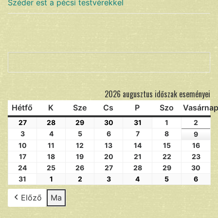
Széder est a pécsi testvérekkel
Keresés
2026 augusztus időszak eseményei
Hétfő
K
Sze
Cs
P
Szo
Vasárna
27
28
29
30
31
1
2
3
4
5
6
7
8
9
10
11
12
13
14
15
16
17
18
19
20
21
22
23
24
25
26
27
28
29
30
31
1
2
3
4
5
6
Előző
Ma