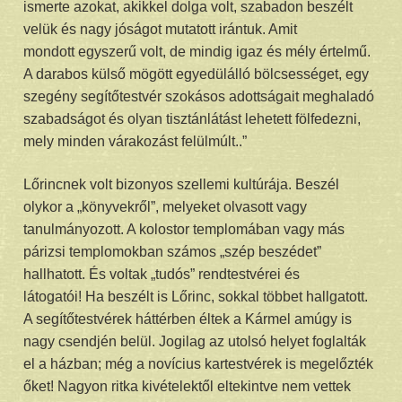
ismerte azokat, akikkel dolga volt, szabadon beszélt
velük és nagy jóságot mutatott irántuk. Amit
mondott egyszerű volt, de mindig igaz és mély értelmű.
A darabos külső mögött egyedülálló bölcsességet, egy
szegény segítőtestvér szokásos adottságait meghaladó
szabadságot és olyan tisztánlátást lehetett fölfedezni,
mely minden várakozást felülmúlt..”
Lőrincnek volt bizonyos szellemi kultúrája. Beszél
olykor a „könyvekről”, melyeket olvasott vagy
tanulmányozott. A kolostor templomában vagy más
párizsi templomokban számos „szép beszédet”
hallhatott. És voltak „tudós” rendtestvérei és
látogatói! Ha beszélt is Lőrinc, sokkal többet hallgatott.
A segítőtestvérek háttérben éltek a Kármel amúgy is
nagy csendjén belül. Jogilag az utolsó helyet foglalták
el a házban; még a novícius kartestvérek is megelőzték
őket! Nagyon ritka kivételektől eltekintve nem vettek