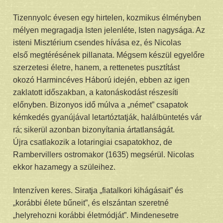
Tizennyolc évesen egy hirtelen, kozmikus élményben
mélyen megragadja Isten jelenléte, Isten nagysága. Az
isteni Misztérium csendes hívása ez, és Nicolas
első megtérésének pillanata. Mégsem készül egyelőre
szerzetesi életre, hanem, a rettenetes pusztítást
okozó Harmincéves Háború idején, ebben az igen
zaklatott időszakban, a katonáskodást részesíti
előnyben. Bizonyos idő múlva a „német” csapatok
kémkedés gyanújával letartóztatják, halálbüntetés vár
rá; sikerül azonban bizonyítania ártatlanságát.
Újra csatlakozik a lotaringiai csapatokhoz, de
Rambervillers ostromakor (1635) megsérül. Nicolas
ekkor hazamegy a szüleihez.
Intenzíven keres. Siratja „fiatalkori kihágásait” és
„korábbi élete bűneit”, és elszántan szeretné
„helyrehozni korábbi életmódját”. Mindenesetre