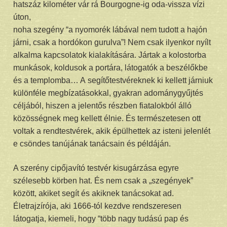
hatszáz kilométer vár rá Bourgogne-ig oda-vissza vízi
úton,
noha szegény “a nyomorék lábával nem tudott a hajón
járni, csak a hordókon gurulva”! Nem csak ilyenkor nyílt
alkalma kapcsolatok kialakítására. Jártak a kolostorba
munkások, koldusok a portára, látogatók a beszélőkbe
és a templomba… A segítőtestvéreknek ki kellett járniuk
különféle megbízatásokkal, gyakran adománygyűjtés
céljából, hiszen a jelentős részben fiatalokból álló
közösségnek meg kellett élnie. És természetesen ott
voltak a rendtestvérek, akik épülhettek az isteni jelenlét
e csöndes tanújának tanácsain és példáján.
A szerény cipőjavító testvér kisugárzása egyre
szélesebb körben hat. És nem csak a „szegények”
között, akiket segít és akiknek tanácsokat ad.
Életrajzírója, aki 1666-tól kezdve rendszeresen
látogatja, kiemeli, hogy “több nagy tudású pap és