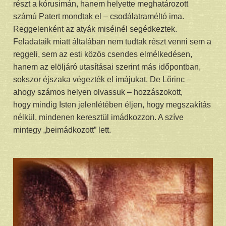
részt a kórusimán, hanem helyette meghatározott
számú Patert mondtak el – csodálatraméltó ima.
Reggelenként az atyák miséinél segédkeztek.
Feladataik miatt általában nem tudtak részt venni sem a
reggeli, sem az esti közös csendes elmélkedésen,
hanem az elöljáró utasításai szerint más időpontban,
sokszor éjszaka végezték el imájukat. De Lőrinc –
ahogy számos helyen olvassuk – hozzászokott,
hogy mindig Isten jelenlétében éljen, hogy megszakítás
nélkül, mindenen keresztül imádkozzon. A szíve
mintegy „beimádkozott” lett.