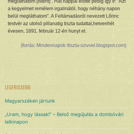
megláthatom [Istent]”. Hat nappal előtte pedig így ír: “Azt
a kegyelmet remélem irgalmától, hogy néhány napon
belül megláthatom”. A Feltámadásról nevezett Lőrinc
testvér az utolsó pillanatig tiszta tudattal,hetvenhét
évesen, 1691. február 12-én hunyt el.
(forrás: Mindennapok /tiszta-szivvel.blogspot.com)
LEGFRISSEBB
Magyarszéken jártunk
„Uram, hogy lássak!” – Belső megújulás a dombóvári
lelkinapon