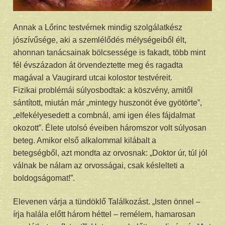
Annak a Lőrinc testvérnek mindig szolgálatkész
jószívűsége, aki a szemlélődés mélységeiből élt,
ahonnan tanácsainak bölcsessége is fakadt, több mint
fél évszázadon át örvendeztette meg és ragadta
magával a Vaugirard utcai kolostor testvéreit.
Fizikai problémái súlyosbodtak: a köszvény, amitől
sántított, miután már „mintegy huszonöt éve gyötörte”,
„elfekélyesedett a combnál, ami igen éles fájdalmat
okozott”. Élete utolsó éveiben háromszor volt súlyosan
beteg. Amikor első alkalommal kilábalt a
betegségből, azt mondta az orvosnak: „Doktor úr, túl jól
válnak be nálam az orvosságai, csak késlelteti a
boldogságomat!”.
Elevenen várja a tündöklő Találkozást. „Isten önnel –
írja halála előtt három héttel – remélem, hamarosan