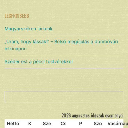
LEGFRISSEBB
Magyarszéken jártunk
„Uram, hogy lássak!” – Belső megújulás a dombóvári
lelkinapon
Széder est a pécsi testvérekkel
Keresés
2026 augusztus időszak eseményei
Hétfő
K
Sze
Cs
P
Szo
Vasárna