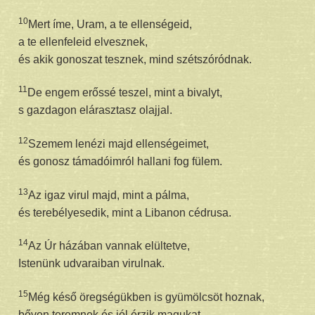
10
Mert íme, Uram, a te ellenségeid,
a te ellenfeleid elvesznek,
és akik gonoszat tesznek, mind szétszóródnak.
11
De engem erőssé teszel, mint a bivalyt,
s gazdagon elárasztasz olajjal.
12
Szemem lenézi majd ellenségeimet,
és gonosz támadóimról hallani fog fülem.
13
Az igaz virul majd, mint a pálma,
és terebélyesedik, mint a Libanon cédrusa.
14
Az Úr házában vannak elültetve,
Istenünk udvaraiban virulnak.
15
Még késő öregségükben is gyümölcsöt hoznak,
bőven teremnek és jól érzik magukat,