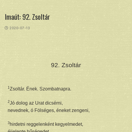
Imaút: 92. Zsoltár
2020-07-13
92. Zsoltár
1
Zsoltár. Ének. Szombatnapra.
2
Jó dolog az Urat dicsérni,
nevednek, ó Fölséges, éneket zengeni,
3
hirdetni reggelenként kegyelmedet,
éjjelente hűségedet