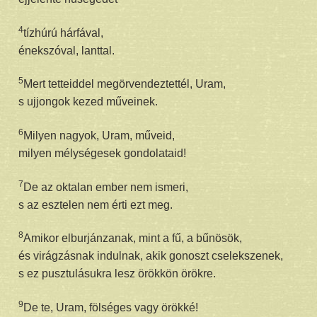
4
tízhúrú hárfával,
énekszóval, lanttal.
5
Mert tetteiddel megörvendeztettél, Uram,
s ujjongok kezed műveinek.
6
Milyen nagyok, Uram, műveid,
milyen mélységesek gondolataid!
7
De az oktalan ember nem ismeri,
s az esztelen nem érti ezt meg.
8
Amikor elburjánzanak, mint a fű, a bűnösök,
és virágzásnak indulnak, akik gonoszt cselekszenek,
s ez pusztulásukra lesz örökkön örökre.
9
De te, Uram, fölséges vagy örökké!