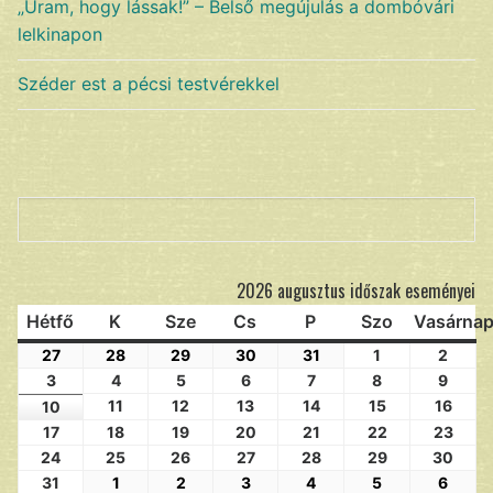
„Uram, hogy lássak!” – Belső megújulás a dombóvári
lelkinapon
Széder est a pécsi testvérekkel
Keresés
2026 augusztus időszak eseményei
Hétfő
K
Sze
Cs
P
Szo
Vasárna
27
28
29
30
31
1
2
3
4
5
6
7
8
9
11
12
13
14
15
16
10
17
18
19
20
21
22
23
24
25
26
27
28
29
30
31
1
2
3
4
5
6