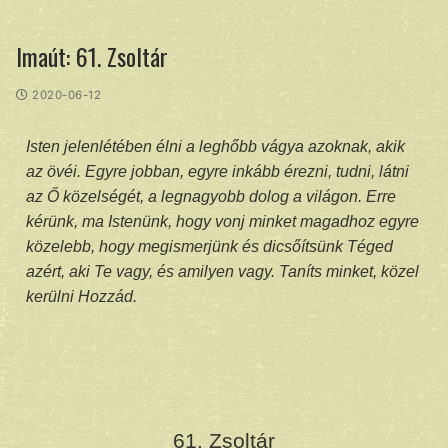
Imaút: 61. Zsoltár
2020-06-12
Isten jelenlétében élni a leghőbb vágya azoknak, akik
az övéi. Egyre jobban, egyre inkább érezni, tudni, látni
az Ő közelségét, a legnagyobb dolog a világon. Erre
kérünk, ma Istenünk, hogy vonj minket magadhoz egyre
közelebb, hogy megismerjünk és dicsőítsünk Téged
azért, aki Te vagy, és amilyen vagy. Taníts minket, közel
kerülni Hozzád.
61. Zsoltár