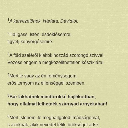
1
A karvezetőnek. Hárfára. Dávidtól.
2
Hallgass, Isten, esdeklésemre,
figyelj könyörgésemre.
3
A föld széléről kiáltok hozzád szorongó szívvel.
Vezess engem a megközelíthetetlen kősziklára!
4
Mert te vagy az én reménységem,
erős tornyom az ellenséggel szemben.
5
Bár lakhatnék mindörökké hajlékodban,
hogy oltalmat lelhetnék szárnyad árnyékában!
6
Mert Istenem, te meghallgatod imádságomat,
s azoknak, akik nevedet félik, örökséget adsz.