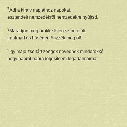
7
Adj a király napjaihoz napokat,
esztendeit nemzedékről nemzedékre nyújtsd.
8
Maradjon meg örökké Isten színe előtt,
irgalmad és hűséged őrizzék meg őt!
9
Így majd zsoltárt zengek nevednek mindörökké,
hogy napról napra teljesítsem fogadalmaimat.