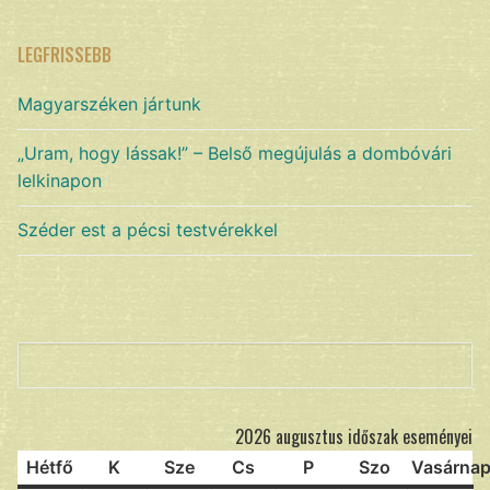
LEGFRISSEBB
Magyarszéken jártunk
„Uram, hogy lássak!” – Belső megújulás a dombóvári
lelkinapon
Széder est a pécsi testvérekkel
Keresés
2026 augusztus időszak eseményei
Hétfő
K
Sze
Cs
P
Szo
Vasárna