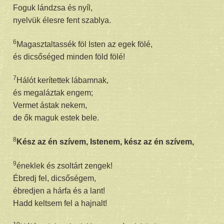
Foguk lándzsa és nyíl,
nyelvük élesre fent szablya.
6
Magasztaltassék föl Isten az egek fölé,
és dicsőséged minden föld fölé!
7
Hálót kerítettek lábamnak,
és megaláztak engem;
Vermet ástak nekem,
de ők maguk estek bele.
8
Kész az én szívem, Istenem,
kész az én szívem,
9
éneklek és zsoltárt zengek!
Ébredj fel, dicsőségem,
ébredjen a hárfa és a lant!
Hadd keltsem fel a hajnalt!