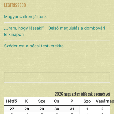
LEGFRISSEBB
Magyarszéken jártunk
„Uram, hogy lássak!” – Belső megújulás a dombóvári
lelkinapon
Széder est a pécsi testvérekkel
Keresés
2026 augusztus időszak eseményei
Hétfő
K
Sze
Cs
P
Szo
Vasárna
27
28
29
30
31
1
2