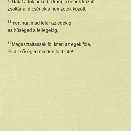
10
Hálát adok neked, Uram, a népek között,
zsoltárral dicsérlek a nemzetek között,
11
mert irgalmad felér az egekig,
és hűséged a fellegekig.
12
Magasztaltassék föl Isten az egek fölé,
és dicsőséged minden föld fölé!