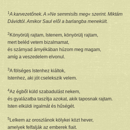
1
A karvezetőnek. A »Ne semmisíts meg« szerint. Miktám
Dávidtól. Amikor Saul elől a barlangba menekült.
2
Könyörülj rajtam, Istenem, könyörülj rajtam,
mert beléd vetem bizalmamat,
és szárnyad árnyékában húzom meg magam,
amíg a veszedelem elvonul.
3
A fölséges Istenhez kiáltok,
Istenhez, aki jót cselekszik velem.
4
Az égből küld szabadulást nekem,
és gyalázatba taszítja azokat, akik taposnak rajtam.
Isten elküldi irgalmát és hűségét.
5
Lelkem az oroszlánok kölykei közt hever,
amelyek felfalják az emberek fiait.