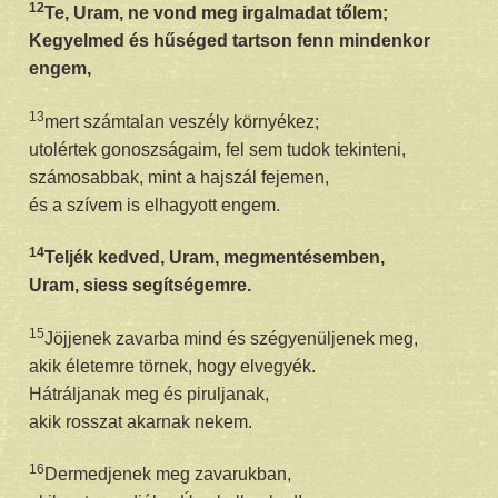
12
Te, Uram, ne vond meg irgalmadat tőlem;
Kegyelmed és hűséged tartson fenn mindenkor
engem,
13
mert számtalan veszély környékez;
utolértek gonoszságaim, fel sem tudok tekinteni,
számosabbak, mint a hajszál fejemen,
és a szívem is elhagyott engem.
14
Teljék kedved, Uram, megmentésemben,
Uram, siess segítségemre.
15
Jöjjenek zavarba mind és szégyenüljenek meg,
akik életemre törnek, hogy elvegyék.
Hátráljanak meg és piruljanak,
akik rosszat akarnak nekem.
16
Dermedjenek meg zavarukban,