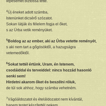
lépésemet biztossá tette.
4
Új éneket adott számba,
Istenünket dicsérő szózatot.
Sokan látják és félelem fogja el őket,
s az Úrba vetik reményüket.
5
Boldog az az ember, aki az Úrba vetette reményét,
s aki nem tart a gőgösöktől, a hazugságra
vetemedőktől.
6
Sokat tettél értünk, Uram, én Istenem,
csodáiddal és terveiddel: nincs hozzád hasonló
senki sem!
Hirdetni akarom őket és beszélni róluk,
de túl sok ahhoz, hogy számba vehetném.
7
Vágóáldozatot és ételáldozatot nem kívántál,
hanem testet készítettél nekem.