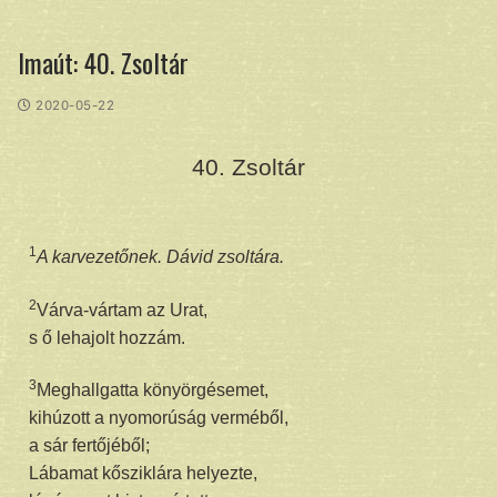
Imaút: 40. Zsoltár
2020-05-22
40. Zsoltár
1
A karvezetőnek. Dávid zsoltára.
2
Várva-vártam az Urat,
s ő lehajolt hozzám.
3
Meghallgatta könyörgésemet,
kihúzott a nyomorúság verméből,
a sár fertőjéből;
Lábamat kősziklára helyezte,