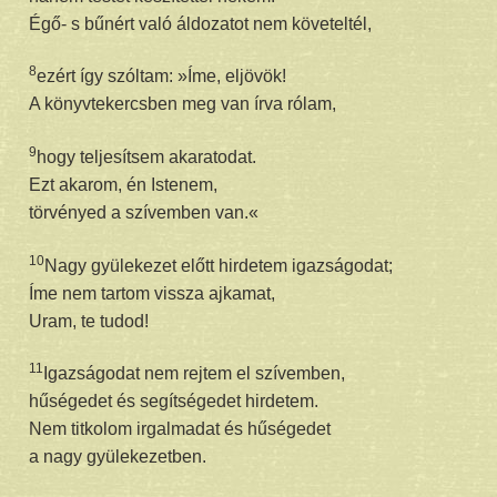
Égő- s bűnért való áldozatot nem követeltél,
8
ezért így szóltam: »Íme, eljövök!
A könyvtekercsben meg van írva rólam,
9
hogy teljesítsem akaratodat.
Ezt akarom, én Istenem,
törvényed a szívemben van.«
10
Nagy gyülekezet előtt hirdetem igazságodat;
Íme nem tartom vissza ajkamat,
Uram, te tudod!
11
Igazságodat nem rejtem el szívemben,
hűségedet és segítségedet hirdetem.
Nem titkolom irgalmadat és hűségedet
a nagy gyülekezetben.