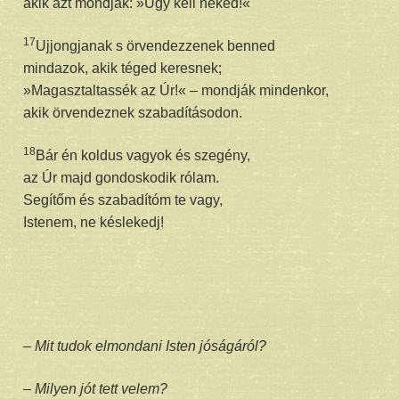
akik azt mondják: »Úgy kell neked!«
17
Ujjongjanak s örvendezzenek benned
mindazok, akik téged keresnek;
»Magasztaltassék az Úr!« – mondják mindenkor,
akik örvendeznek szabadításodon.
18
Bár én koldus vagyok és szegény,
az Úr majd gondoskodik rólam.
Segítőm és szabadítóm te vagy,
Istenem, ne késlekedj!
– Mit tudok elmondani Isten jóságáról?
– Milyen jót tett velem?