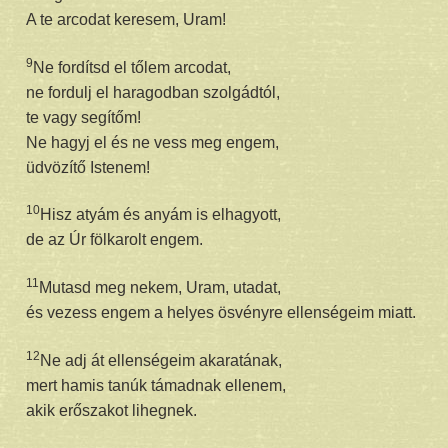
A te arcodat keresem, Uram!
9
Ne fordítsd el tőlem arcodat,
ne fordulj el haragodban szolgádtól,
te vagy segítőm!
Ne hagyj el és ne vess meg engem,
üdvözítő Istenem!
10
Hisz atyám és anyám is elhagyott,
de az Úr fölkarolt engem.
11
Mutasd meg nekem, Uram, utadat,
és vezess engem a helyes ösvényre ellenségeim miatt.
12
Ne adj át ellenségeim akaratának,
mert hamis tanúk támadnak ellenem,
akik erőszakot lihegnek.