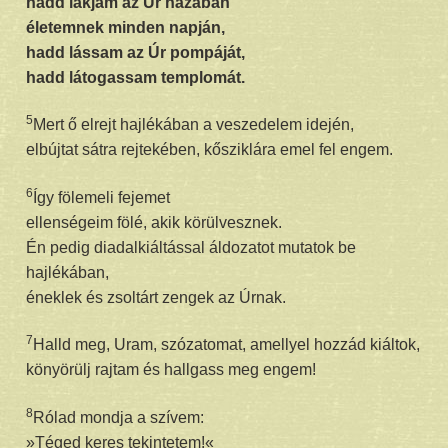
hadd lakjam az Úr házában
életemnek minden napján,
hadd lássam az Úr pompáját,
hadd látogassam templomát.
5
Mert ő elrejt hajlékában a veszedelem idején,
elbújtat sátra rejtekében, kősziklára emel fel engem.
6
Így fölemeli fejemet
ellenségeim fölé, akik körülvesznek.
Én pedig diadalkiáltással áldozatot mutatok be
hajlékában,
éneklek és zsoltárt zengek az Úrnak.
7
Halld meg, Uram, szózatomat, amellyel hozzád kiáltok,
könyörülj rajtam és hallgass meg engem!
8
Rólad mondja a szívem:
»Téged keres tekintetem!«