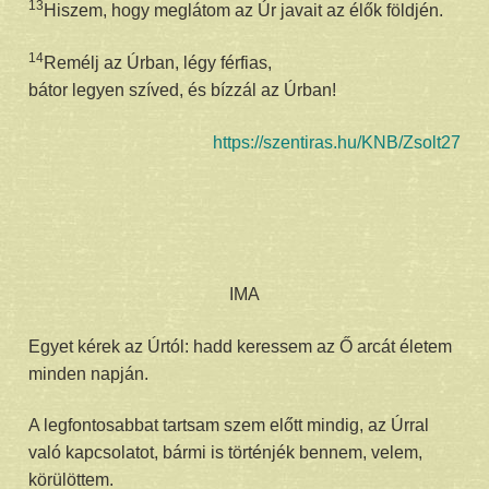
13
Hiszem, hogy meglátom az Úr javait az élők földjén.
14
Remélj az Úrban, légy férfias,
bátor legyen szíved, és bízzál az Úrban!
https://szentiras.hu/KNB/Zsolt27
IMA
Egyet kérek az Úrtól: hadd keressem az Ő arcát életem
minden napján.
A legfontosabbat tartsam szem előtt mindig, az Úrral
való kapcsolatot, bármi is történjék bennem, velem,
körülöttem.