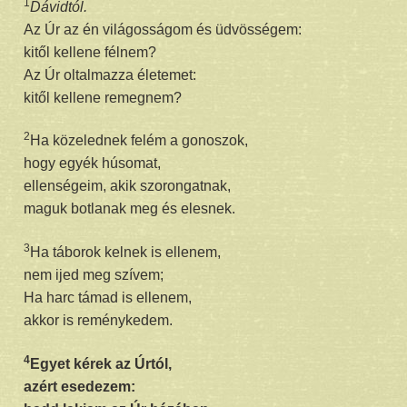
1
Dávidtól.
Az Úr az én világosságom és üdvösségem:
kitől kellene félnem?
Az Úr oltalmazza életemet:
kitől kellene remegnem?
2
Ha közelednek felém a gonoszok,
hogy egyék húsomat,
ellenségeim, akik szorongatnak,
maguk botlanak meg és elesnek.
3
Ha táborok kelnek is ellenem,
nem ijed meg szívem;
Ha harc támad is ellenem,
akkor is reménykedem.
4
Egyet kérek az Úrtól,
azért esedezem: