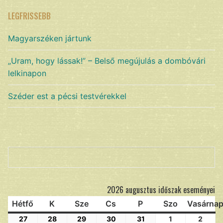
LEGFRISSEBB
Magyarszéken jártunk
„Uram, hogy lássak!” – Belső megújulás a dombóvári
lelkinapon
Széder est a pécsi testvérekkel
Keresés
2026 augusztus időszak eseményei
Hétfő
K
Sze
Cs
P
Szo
Vasárna
27
28
29
30
31
1
2