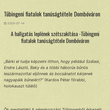
Ugrás
a
Tübingeni fiatalok tanúságtétele Dombóváron
tartalomra
2020-07-14
A hallgatás leplének szétszakítása -Tübingeni
fiatalok tanúságtétele Dombóváron
„Bárki el tudja képzelni itthon, hogy például Szálasi,
Endre László, Baky és a többi háborús bűnös
leszármazottai eljönnek és bocsánatot kérjenek
nagyapáik bűneiért?”
(Kardos Péter főrabbi,
holokauszt túlélő)
Ők megtették! A németországi Tübingenből érkezett