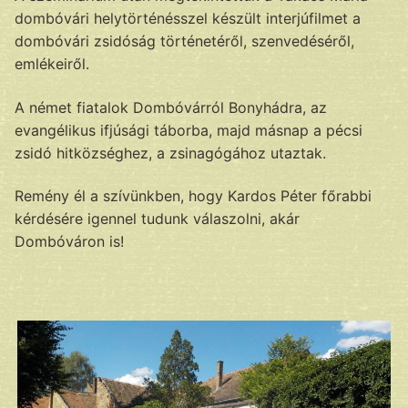
dombóvári helytörténésszel készült interjúfilmet a
dombóvári zsidóság történetéről, szenvedéséről,
emlékeiről.
A német fiatalok Dombóvárról Bonyhádra, az
evangélikus ifjúsági táborba, majd másnap a pécsi
zsidó hitközséghez, a zsinagógához utaztak.
Remény él a szívünkben, hogy Kardos Péter főrabbi
kérdésére igennel tudunk válaszolni, akár
Dombóváron is!