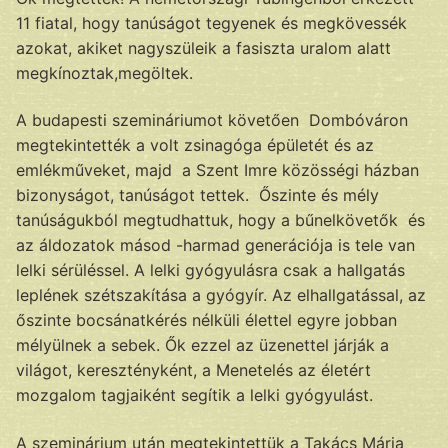
11 fiatal, hogy tanúságot tegyenek és megkövessék
azokat, akiket nagyszüleik a fasiszta uralom alatt
megkínoztak,megöltek.
A budapesti szemináriumot követően Dombóváron
megtekintették a volt zsinagóga épületét és az
emlékműveket, majd a Szent Imre közösségi házban
bizonyságot, tanúságot tettek. Őszinte és mély
tanúságukból megtudhattuk, hogy a bűnelkövetők és
az áldozatok másod -harmad generációja is tele van
lelki sérüléssel. A lelki gyógyulásra csak a hallgatás
leplének szétszakítása a gyógyír. Az elhallgatással, az
őszinte bocsánatkérés nélküli élettel egyre jobban
mélyülnek a sebek. Ők ezzel az üzenettel járják a
világot, keresztényként, a Menetelés az életért
mozgalom tagjaiként segítik a lelki gyógyulást.
A szeminárium után megtekintettük a Takács Mária