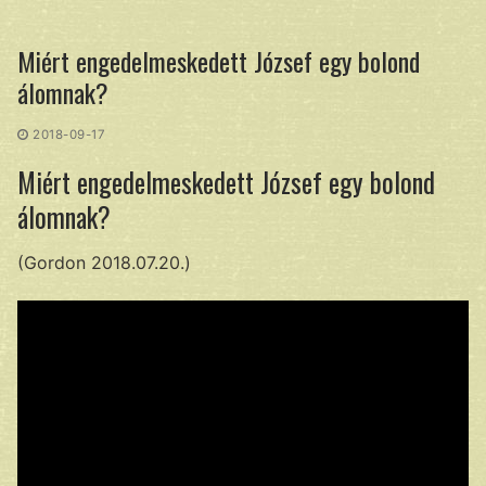
Ugrás
a
Miért engedelmeskedett József egy bolond
tartalomra
álomnak?
2018-09-17
Miért engedelmeskedett József egy bolond
álomnak?
(Gordon 2018.07.20.)