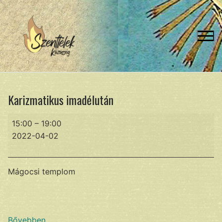
Ugrás
a
tartalomra
Karizmatikus imadélután
Karizmatikus
15:00
–
19:00
imadélután
2022-04-02
Mágocsi templom
Bővebben