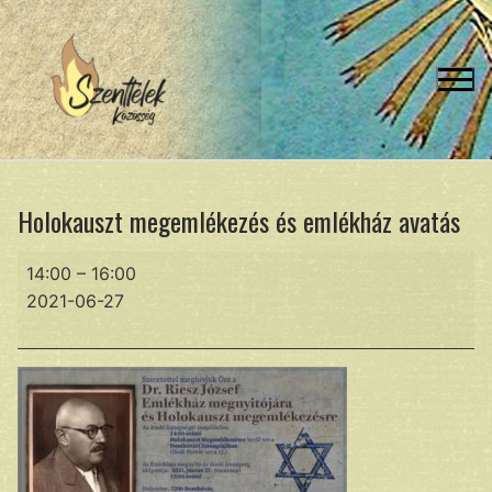
Ugrás
a
tartalomra
Holokauszt megemlékezés és emlékház avatás
Holokauszt
14:00
–
16:00
megemlékezés
2021-06-27
és
emlékház
avatás