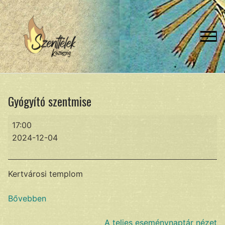
Ugrás
a
tartalomra
Gyógyító szentmise
Gyógyító
17:00
szentmise
2024-12-04
Kertvárosi templom
Bővebben
A teljes eseménynaptár nézet