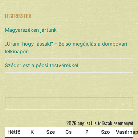
LEGFRISSEBB
Magyarszéken jártunk
„Uram, hogy lássak!” – Belső megújulás a dombóvári
lelkinapon
Széder est a pécsi testvérekkel
Keresés
2026 augusztus időszak eseményei
Hétfő
K
Sze
Cs
P
Szo
Vasárna