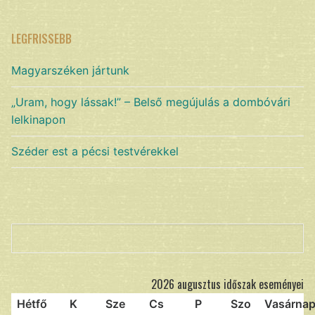
LEGFRISSEBB
Magyarszéken jártunk
„Uram, hogy lássak!” – Belső megújulás a dombóvári
lelkinapon
Széder est a pécsi testvérekkel
Keresés
2026 augusztus időszak eseményei
Hétfő
K
Sze
Cs
P
Szo
Vasárna