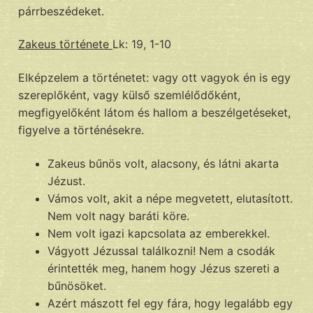
párrbeszédeket.
Zakeus története
Lk: 19, 1-10
Elképzelem a történetet: vagy ott vagyok én is egy
szereplőként, vagy külső szemlélődőként,
megfigyelőként látom és hallom a beszélgetéseket,
figyelve a történésekre.
Zakeus bűnös volt, alacsony, és látni akarta
Jézust.
Vámos volt, akit a népe megvetett, elutasított.
Nem volt nagy baráti köre.
Nem volt igazi kapcsolata az emberekkel.
Vágyott Jézussal találkozni! Nem a csodák
érintették meg, hanem hogy Jézus szereti a
bűnösöket.
Azért mászott fel egy fára, hogy legalább egy