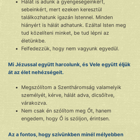
Hálát is adunk a gyengeségeinkért,
sebeinkért, mert ezeken keresztül
találkozhatunk igazán Istennel. Minden
hiányért is hálát adhatunk. Ezáltal Isten meg
tud közelíteni minket, be tud lépni az
életünkbe.
Felfedezzük, hogy nem vagyunk egyedül.
Mi Jézussal együtt harcolunk, és Vele együtt éljük
át az élet nehézségeit.
Megszólítom a Szentháromság valamelyik
személyét, kérve, hálát adva, dicsőítve,
várakozva.
Nem csak én szólítom meg Őt, hanem
engedem, hogy Ő is szóljon, érintsen.
Az a fontos, hogy szívünkben minél mélyebben