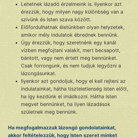
Lehetnek lázadó érzelmeink is. Ilyenkor azt
érezzük, hogy milyen nagy különbség van a
szívünk és Isten szava között.
Előfordulhatnak életünkben olyan helyzetek,
amikor mély indulatok ébrednek bennünk.
Úgy érezzük, hogy szeretnénk egy kanál
vízben megfojtani valakit, mert becsapott,
bántott, vagy nem értett meg bennünket.
Csak forrongunk, és nem tudjuk legyőzni a
lázongásunkat.
Ilyenkor azt gondoljuk, hogy el kell rejteni az
indulatainkat, hátha tiszteletlenség Isten előtt,
ha így kezdünk el imádkozni. Hátha Isten
megvet bennünket, ha ilyen lázadások
születnek meg bennünk.
Ha megfogalmazzuk lázongó gondolatainkat,
akkor feltételezzük, hogy Isten szeret minket