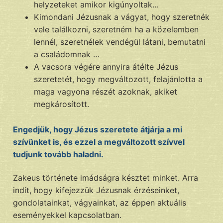
helyzeteket amikor kigúnyoltak…
Kimondani Jézusnak a vágyat, hogy szeretnék
vele találkozni, szeretném ha a közelemben
lennél, szeretnélek vendégül látani, bemutatni
a családomnak …
A vacsora végére annyira átélte Jézus
szeretetét, hogy megváltozott, felajánlotta a
maga vagyona részét azoknak, akiket
megkárosított.
Engedjük, hogy Jézus szeretete átjárja a mi
szívünket is, és ezzel a megváltozott szívvel
tudjunk tovább haladni.
Zakeus története imádságra késztet minket. Arra
indít, hogy kifejezzük Jézusnak érzéseinket,
gondolatainkat, vágyainkat, az éppen aktuális
eseményekkel kapcsolatban.