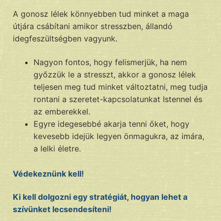
A gonosz lélek könnyebben tud minket a maga
útjára csábítani amikor stresszben, állandó
idegfeszültségben vagyunk.
Nagyon fontos, hogy felismerjük, ha nem
győzzük le a stresszt, akkor a gonosz lélek
teljesen meg tud minket változtatni, meg tudja
rontani a szeretet-kapcsolatunkat Istennel és
az emberekkel.
Egyre idegesebbé akarja tenni őket, hogy
kevesebb idejük legyen önmagukra, az imára,
a lelki életre.
Védekeznünk kell!
Ki kell dolgozni egy stratégiát, hogyan lehet a
szívünket lecsendesíteni!