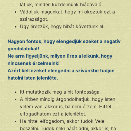
látjuk, minden küzdelmünk hiábavaló.
Vádoljuk magunkat, hogy mi okoztuk ezt a
szárazságot.
Úgy érezzük, hogy hibát követtünk el.
Nagyon fontos, hogy elengedjük ezeket a negatív
gondolatokat!
Ne arra figyeljünk, milyen üres a lelkünk, hogy
nincsenek érzelmeink!
Azért kell ezeket elengedni a szívünkbe tudjon
hatolni Isten jelenléte.
Itt mutatkozik meg a hit fontossága.
A hitben mindig átgondolhatjuk, hogy Isten
velem van, akkor is, ha nem érzem. Hittel
elfogadhatom ezt a jelenlétet.
Ha hittel elfogadom, akkor tudok Vele
beszélni. Tudok neki hálát adni, akkor is, ha