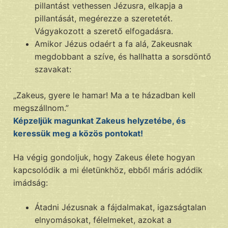
pillantást vethessen Jézusra, elkapja a
pillantását, megérezze a szeretetét.
Vágyakozott a szerető elfogadásra.
Amikor Jézus odaért a fa alá, Zakeusnak
megdobbant a szíve, és hallhatta a sorsdöntő
szavakat:
„Zakeus, gyere le hamar! Ma a te házadban kell
megszállnom.”
Képzeljük magunkat Zakeus helyzetébe, és
keressük meg a közös pontokat!
Ha végig gondoljuk, hogy Zakeus élete hogyan
kapcsolódik a mi életünkhöz, ebből máris adódik
imádság:
Átadni Jézusnak a fájdalmakat, igazságtalan
elnyomásokat, félelmeket, azokat a