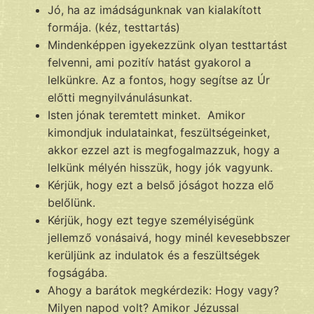
Jó, ha az imádságunknak van kialakított
formája. (kéz, testtartás)
Mindenképpen igyekezzünk olyan testtartást
felvenni, ami pozitív hatást gyakorol a
lelkünkre. Az a fontos, hogy segítse az Úr
előtti megnyilvánulásunkat.
Isten jónak teremtett minket. Amikor
kimondjuk indulatainkat, feszültségeinket,
akkor ezzel azt is megfogalmazzuk, hogy a
lelkünk mélyén hisszük, hogy jók vagyunk.
Kérjük, hogy ezt a belső jóságot hozza elő
belőlünk.
Kérjük, hogy ezt tegye személyiségünk
jellemző vonásaivá, hogy minél kevesebbszer
kerüljünk az indulatok és a feszültségek
fogságába.
Ahogy a barátok megkérdezik: Hogy vagy?
Milyen napod volt? Amikor Jézussal