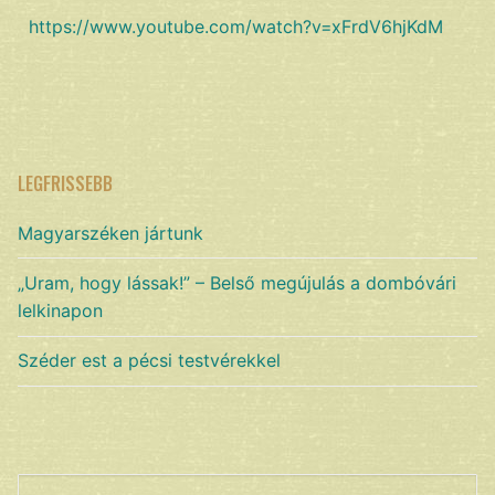
https://www.youtube.com/watch?v=xFrdV6hjKdM
LEGFRISSEBB
Magyarszéken jártunk
„Uram, hogy lássak!” – Belső megújulás a dombóvári
lelkinapon
Széder est a pécsi testvérekkel
Keresés