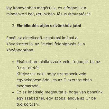
Így könnyebben megértjük, és elfogadjuk a
mindenkori helyzetünkben Jézus útmutatását.
Elmélkedés útján szívünkhöz jutni
Ennél az elmélkedő szentírási imánál a
következtetés, az értelmi feldolgozás áll a
középpontban.
Elsősorban találkozzunk vele, fogadjuk be az
ő szeretetét.
Kifejezzük neki, hogy szeretnénk vele
egybekapcsolódni, és az Ő szeretetében
megmaradni.
Ez az imádság megmutatja, hogy van bennünk
egy szabad tér, egy szoba, ahova az Úr be
tud költözni.