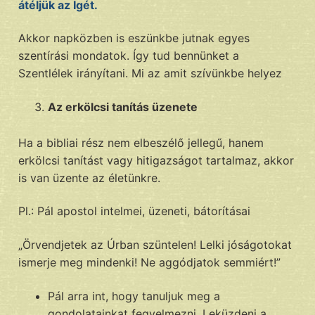
átéljük az Igét.
Akkor napközben is eszünkbe jutnak egyes
szentírási mondatok. Így tud bennünket a
Szentlélek irányítani. Mi az amit szívünkbe helyez
Az erkölcsi tanítás üzenete
Ha a bibliai rész nem elbeszélő jellegű, hanem
erkölcsi tanítást vagy hitigazságot tartalmaz, akkor
is van üzente az életünkre.
Pl.: Pál apostol intelmei, üzeneti, bátorításai
„Örvendjetek az Úrban szüntelen! Lelki jóságotokat
ismerje meg mindenki! Ne aggódjatok semmiért!”
Pál arra int, hogy tanuljuk meg a
gondolatainkat fegyelmezni. Leküzdeni a