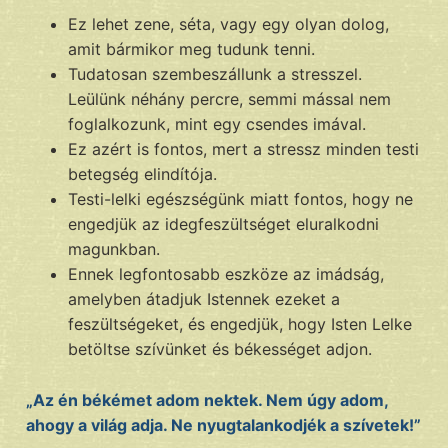
Ez lehet zene, séta, vagy egy olyan dolog,
amit bármikor meg tudunk tenni.
Tudatosan szembeszállunk a stresszel.
Leülünk néhány percre, semmi mással nem
foglalkozunk, mint egy csendes imával.
Ez azért is fontos, mert a stressz minden testi
betegség elindítója.
Testi-lelki egészségünk miatt fontos, hogy ne
engedjük az idegfeszültséget eluralkodni
magunkban.
Ennek legfontosabb eszköze az imádság,
amelyben átadjuk Istennek ezeket a
feszültségeket, és engedjük, hogy Isten Lelke
betöltse szívünket és békességet adjon.
„Az én békémet adom nektek. Nem úgy adom,
ahogy a világ adja. Ne nyugtalankodjék a szívetek!”