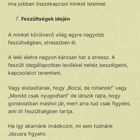
ima jobban összekapcsol minket Istennel.
Feszültségek idején
A minket körülvevő világ egyre nagyobb
feszültségben, stresszben él.
A lelki életre nagyon károsan hat a stressz. A
feszült idegállapotban levőkkel nehéz beszélgetni,
kapcsolatot teremteni.
Vagy elutasítanak, hogy „Bocsi, de rohanok!” vagy
„Mondd csak nyugodtan!” de látszik rajta, hogy
gondolatban máshol jár, mert arra tud csak figyelni,
ami őt feszültségben tartja.
Ha így akarnánk imádkozni, mi sem tudnánk
Jézusra figyelni.