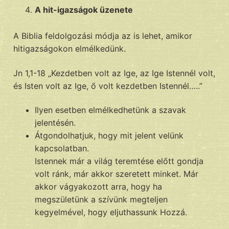
A hit-igazságok üzenete
A Biblia feldolgozási módja az is lehet, amikor
hitigazságokon elmélkedünk.
Jn 1,1-18 „Kezdetben volt az Ige, az Ige Istennél volt,
és Isten volt az Ige, ő volt kezdetben Istennél…..”
Ilyen esetben elmélkedhetünk a szavak
jelentésén.
Átgondolhatjuk, hogy mit jelent velünk
kapcsolatban.
Istennek már a világ teremtése előtt gondja
volt ránk, már akkor szeretett minket. Már
akkor vágyakozott arra, hogy ha
megszületünk a szívünk megteljen
kegyelmével, hogy eljuthassunk Hozzá.