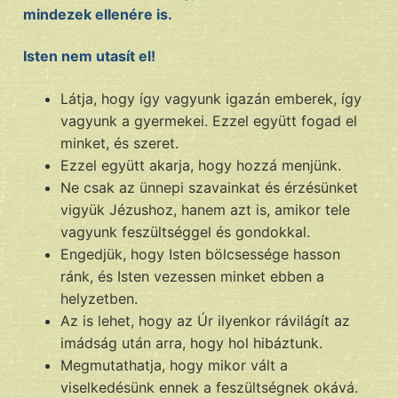
mindezek ellenére is.
Isten nem utasít el!
Látja, hogy így vagyunk igazán emberek, így
vagyunk a gyermekei. Ezzel együtt fogad el
minket, és szeret.
Ezzel együtt akarja, hogy hozzá menjünk.
Ne csak az ünnepi szavainkat és érzésünket
vigyük Jézushoz, hanem azt is, amikor tele
vagyunk feszültséggel és gondokkal.
Engedjük, hogy Isten bölcsessége hasson
ránk, és Isten vezessen minket ebben a
helyzetben.
Az is lehet, hogy az Úr ilyenkor rávilágít az
imádság után arra, hogy hol hibáztunk.
Megmutathatja, hogy mikor vált a
viselkedésünk ennek a feszültségnek okává.