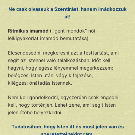
Ne csak olvassuk a Szentírást, hanem imádkozzuk
át!
Ritmikus imamód
(„Igent mondok” női
lelkigyakorlat imamód bemutatása)
Elcsendesedni, megkeresni azt a testtartást, ami
segít az Istennel való találkozásban. Időt kell
hagyni, hogy egész lényemmel megérkezzem:
belégzés: Isten utáni vágy kifejezése,
kilégzés: önátadás Istennek.
Nem kell gondolkodni, egyszerűen csak engedni
kell, hogy történjen. Lehet zene, ami segít Isten
jelenlétébe helyezkedni.
Tudatosítom, hogy Isten itt és most jelen van és
szeretettel tekint rám.