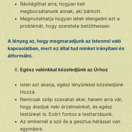
Rávilágíthat arra, hogyan kell
megbocsátanunk annak, aki bántott.
Megmutathatja hogyan lehet elengedni ezt a
problémát, hogy szeretete betölthessen.
A lényeg az, hogy megmaradjunk az Istennel való
kapcsolatban, mert ez által tud minket irányítani és
átformálni.
Egész valónkkal közeledjünk az Úrhoz
Isten azt akarja, egész lényünkkel közeledjünk
Hozzá.
Nemcsak szép szavakat akar, hanem arra vár,
hogy átadjuk neki érzelmeinket, és egész
testünket is. Ezért fontos a testtartásunk.
Az embernél a szó és a gesztus hatással van
egymásra.