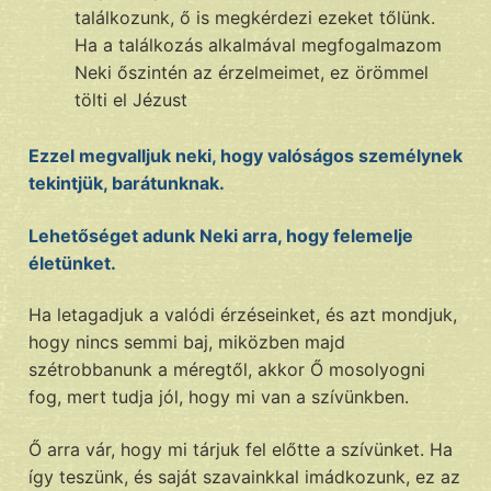
találkozunk, ő is megkérdezi ezeket tőlünk.
Ha a találkozás alkalmával megfogalmazom
Neki őszintén az érzelmeimet, ez örömmel
tölti el Jézust
Ezzel megvalljuk neki, hogy valóságos személynek
tekintjük, barátunknak.
Lehetőséget adunk Neki arra, hogy felemelje
életünket.
Ha letagadjuk a valódi érzéseinket, és azt mondjuk,
hogy nincs semmi baj, miközben majd
szétrobbanunk a méregtől, akkor Ő mosolyogni
fog, mert tudja jól, hogy mi van a szívünkben.
Ő arra vár, hogy mi tárjuk fel előtte a szívünket. Ha
így teszünk, és saját szavainkkal imádkozunk, ez az