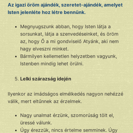
Az igazi öröm ajándék, szeretet-ajándék, amelyet
Isten jelenléte hoz létre bennünk.
Megnyugszunk abban, hogy Isten látja a
sorsunkat, látja a szenvedéseinket, és öröm
az, hogy Ő a mi gondviselő Atyánk, aki nem
hagy elveszni minket.
Bármilyen kellemetlen helyzetben vagyunk,
Istenben mindig lehet örülni.
Lelki szárazság idején
Ilyenkor az imádságos elmélkedés nagyon nehézzé
válik, mert eltűnnek az érzelmek.
Nagy unalmat érzünk, szomorúság tölt el,
üressé válunk.
Úgy érezzük, nincs értelme semminek. Úgy