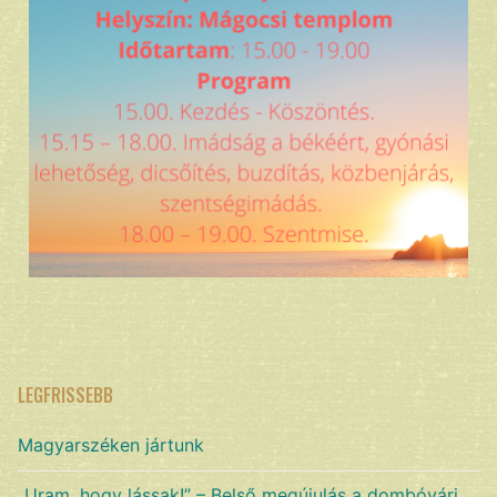
LEGFRISSEBB
Magyarszéken jártunk
„Uram, hogy lássak!” – Belső megújulás a dombóvári