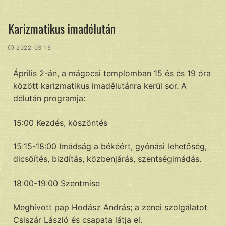
Karizmatikus imadélután
2022-03-15
Április 2-án, a mágocsi templomban 15 és és 19 óra
között karizmatikus imadélutánra kerül sor. A
délután programja:
15:00 Kezdés, köszöntés
15:15-18:00 Imádság a békéért, gyónási lehetőség,
dicsőítés, bizdítás, közbenjárás, szentségimádás.
18:00-19:00 Szentmise
Meghívott pap Hodász András; a zenei szolgálatot
Csiszár László és csapata látja el.