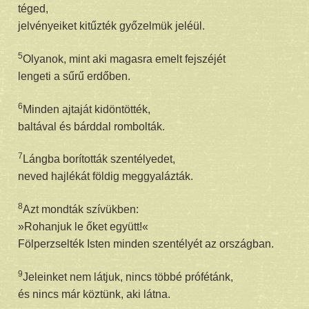
téged,
jelvényeiket kitűzték győzelmük jeléül.
5
Olyanok, mint aki magasra emelt fejszéjét
lengeti a sűrű erdőben.
6
Minden ajtaját kidöntötték,
baltával és bárddal rombolták.
7
Lángba borították szentélyedet,
neved hajlékát földig meggyalázták.
8
Azt mondták szívükben:
»Rohanjuk le őket együtt!«
Fölperzselték Isten minden szentélyét az országban.
9
Jeleinket nem látjuk, nincs többé prófétánk,
és nincs már köztünk, aki látna.