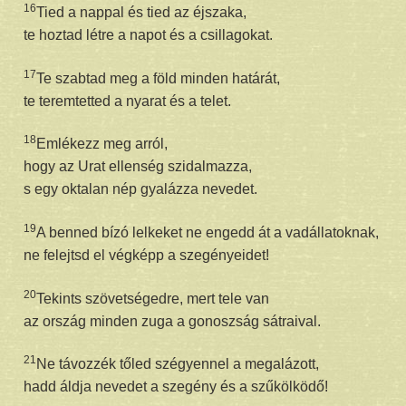
16
Tied a nappal és tied az éjszaka,
te hoztad létre a napot és a csillagokat.
17
Te szabtad meg a föld minden határát,
te teremtetted a nyarat és a telet.
18
Emlékezz meg arról,
hogy az Urat ellenség szidalmazza,
s egy oktalan nép gyalázza nevedet.
19
A benned bízó lelkeket ne engedd át a vadállatoknak,
ne felejtsd el végképp a szegényeidet!
20
Tekints szövetségedre, mert tele van
az ország minden zuga a gonoszság sátraival.
21
Ne távozzék tőled szégyennel a megalázott,
hadd áldja nevedet a szegény és a szűkölködő!