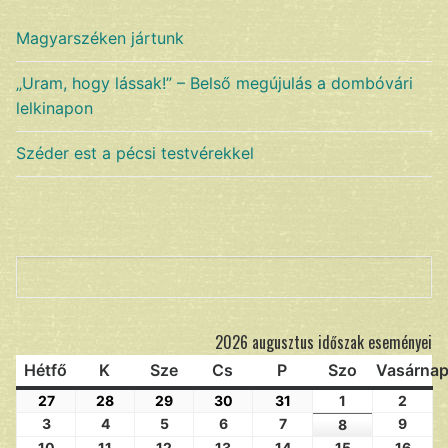
Magyarszéken jártunk
„Uram, hogy lássak!” – Belső megújulás a dombóvári
lelkinapon
Széder est a pécsi testvérekkel
Keresés
2026 augusztus időszak eseményei
Hétfő
K
Sze
Cs
P
Szo
Vasárna
27
28
29
30
31
1
2
3
4
5
6
7
9
8
10
11
12
13
14
15
16