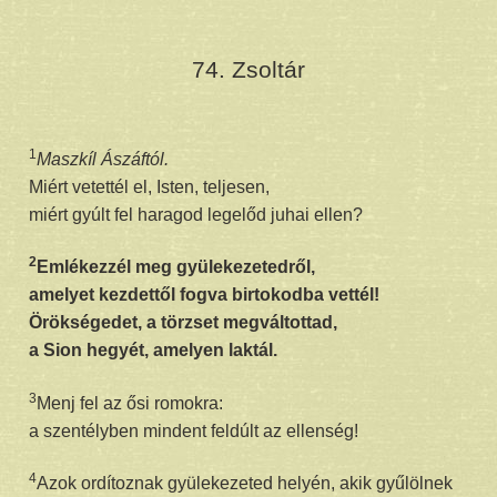
74. Zsoltár
1
Maszkíl Ászáftól.
Miért vetettél el, Isten, teljesen,
miért gyúlt fel haragod legelőd juhai ellen?
2
Emlékezzél meg gyülekezetedről,
amelyet kezdettől fogva birtokodba vettél!
Örökségedet, a törzset megváltottad,
a Sion hegyét, amelyen laktál.
3
Menj fel az ősi romokra:
a szentélyben mindent feldúlt az ellenség!
4
Azok ordítoznak gyülekezeted helyén, akik gyűlölnek