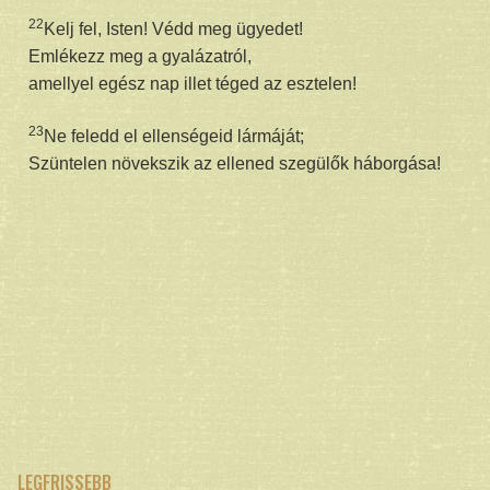
22
Kelj fel, Isten! Védd meg ügyedet!
Emlékezz meg a gyalázatról,
amellyel egész nap illet téged az esztelen!
23
Ne feledd el ellenségeid lármáját;
Szüntelen növekszik az ellened szegülők háborgása!
LEGFRISSEBB