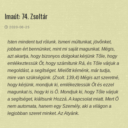
Imaút: 74. Zsoltár
2020-06-25
Isten mindent tud rólunk. Ismeri múltunkat, jövőnket,
jobban ért bennünket, mint mi saját magunkat. Mégis,
azt akartja, hogy bizonyos dolgokat kérjünk Tőle, hogy
emlékeztessük Őt, hogy számítunk Rá, és Tőle várjuk a
megoldást, a segítséget. Mielőtt kérnénk, már tudja,
mire van szükségünk. (Zsolt. 139,4) Mégis azt szeretné,
hogy kérjünk, mondjuk ki, emlékeztessük Őt és ezzel
magunkat is, hogy ki is Ő. Mondjuk ki, hogy Tőle várjuk
a segítséget, kiáltsunk Hozzá. A kapcsolat miatt. Mert Ő
nem automata, hanem egy Személy, aki a világon a
legjobban szeret minket. Az Atyánk.