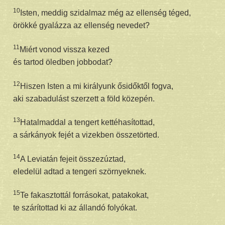
10
Isten, meddig szidalmaz még az ellenség téged,
örökké gyalázza az ellenség nevedet?
11
Miért vonod vissza kezed
és tartod öledben jobbodat?
12
Hiszen Isten a mi királyunk ősidőktől fogva,
aki szabadulást szerzett a föld közepén.
13
Hatalmaddal a tengert kettéhasítottad,
a sárkányok fejét a vizekben összetörted.
14
A Leviatán fejeit összezúztad,
eledelül adtad a tengeri szörnyeknek.
15
Te fakasztottál forrásokat, patakokat,
te szárítottad ki az állandó folyókat.