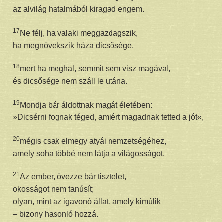
az alvilág hatalmából kiragad engem.
17
Ne félj, ha valaki meggazdagszik,
ha megnövekszik háza dicsősége,
18
mert ha meghal, semmit sem visz magával,
és dicsősége nem száll le utána.
19
Mondja bár áldottnak magát életében:
»Dicsérni fognak téged, amiért magadnak tetted a jót«,
20
mégis csak elmegy atyái nemzetségéhez,
amely soha többé nem látja a világosságot.
21
Az ember, övezze bár tisztelet,
okosságot nem tanúsít;
olyan, mint az igavonó állat, amely kimúlik
– bizony hasonló hozzá.