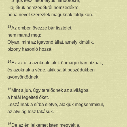
Sírjuk lesz lakóhelyük mindörökre;
Hajlékuk nemzedékről nemzedékre,
noha nevet szereztek maguknak földjükön.
13
Az ember, övezze bár tisztelet,
nem marad meg;
Olyan, mint az igavonó állat, amely kimúlik,
bizony hasonló hozzá.
14
Ez az útja azoknak, akik önmagukban bíznak,
és azoknak a vége, akik saját beszédükben
gyönyörködnek.
15
Mint a juh, úgy terelődnek az alvilágba,
a halál legelteti őket.
Leszállnak a sírba sietve, alakjuk megsemmisül,
az alvilág lesz lakásuk.
16
De az én lelkemet Isten megváltja,