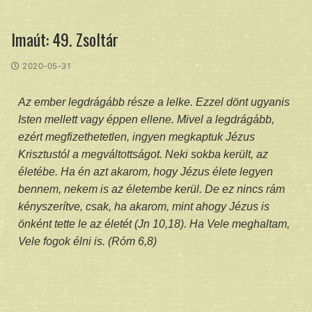
Imaút: 49. Zsoltár
2020-05-31
Az ember legdrágább része a lelke. Ezzel dönt ugyanis
Isten mellett vagy éppen ellene. Mivel a legdrágább,
ezért megfizethetetlen, ingyen megkaptuk Jézus
Krisztustól a megváltottságot. Neki sokba került, az
életébe. Ha én azt akarom, hogy Jézus élete legyen
bennem, nekem is az életembe kerül. De ez nincs rám
kényszerítve, csak, ha akarom, mint ahogy Jézus is
önként tette le az életét (Jn 10,18). Ha Vele meghaltam,
Vele fogok élni is. (Róm 6,8)