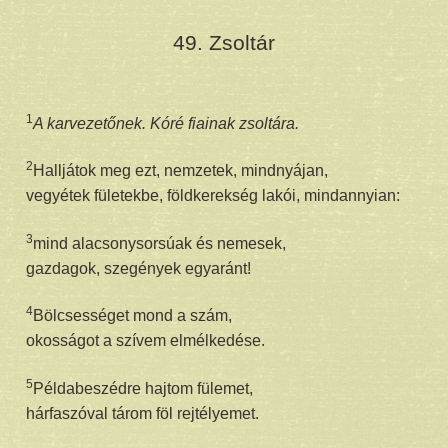
49. Zsoltár
1
A karvezetőnek. Kóré fiainak zsoltára.
2
Halljátok meg ezt, nemzetek, mindnyájan,
vegyétek fületekbe, földkerekség lakói, mindannyian:
3
mind alacsonysorsúak és nemesek,
gazdagok, szegények egyaránt!
4
Bölcsességet mond a szám,
okosságot a szívem elmélkedése.
5
Példabeszédre hajtom fülemet,
hárfaszóval tárom föl rejtélyemet.