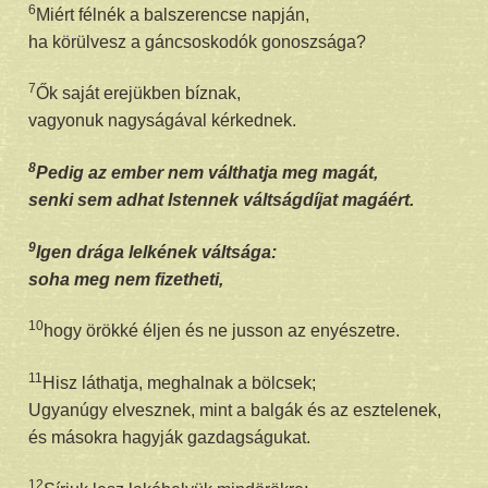
6
Miért félnék a balszerencse napján,
ha körülvesz a gáncsoskodók gonoszsága?
7
Ők saját erejükben bíznak,
vagyonuk nagyságával kérkednek.
8
Pedig az ember nem válthatja meg magát,
senki sem adhat Istennek váltságdíjat magáért.
9
Igen drága lelkének váltsága:
soha meg nem fizetheti,
10
hogy örökké éljen és ne jusson az enyészetre.
11
Hisz láthatja, meghalnak a bölcsek;
Ugyanúgy elvesznek, mint a balgák és az esztelenek,
és másokra hagyják gazdagságukat.
12