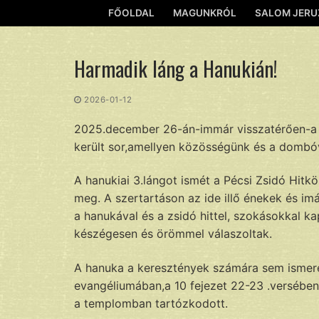
Ugrás
FŐOLDAL
MAGUNKRÓL
SALOM JERU
a
tartalomra
Harmadik láng a Hanukián!
2026-01-12
2025.december 26-án-immár visszatérően-a 
került sor,amellyen közösségünk és a dombóvá
A hanukiai 3.lángot ismét a Pécsi Zsidó Hitkö
meg. A szertartáson az ide illő énekek és im
a hanukával és a zsidó hittel, szokásokkal ka
készégesen és örömmel válaszoltak.
A hanuka a keresztények számára sem ismeret
evangéliumában,a 10 fejezet 22-23 .versében 
a templomban tartózkodott.