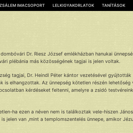
ZSÁLEM IMACSOPORT
LELKIGYAKORLATOK
TANÍTÁSOK
dombóvári Dr. Riesz József emlékházban hanukai ünnepsé
ri plébánia más közösségének tagjai is jelen voltak.
zség tagjai, Dr. Heindl Péter kántor vezetésével gyújtották
ák is elhangzottak. Az ünnepség kötetlen részén lehetőség 
pcsolatban kérdéseket feltenni, amelyre a zsidó testvérein
len-ha ezen a néven nem is találkoztak vele-hiszen János
is jelen van ,mint a templomszentelés ünnepe, amikor Jézu