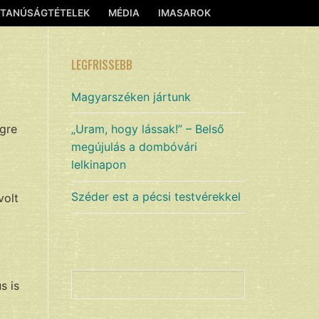
TANÚSÁGTÉTELEK
MÉDIA
IMASAROK
LEGFRISSEBB
Magyarszéken jártunk
gre
„Uram, hogy lássak!” – Belső
megújulás a dombóvári
lelkinapon
Széder est a pécsi testvérekkel
volt
k
Keresés
s is