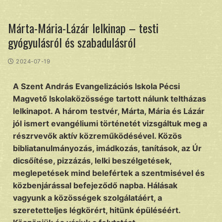
Márta-Mária-Lázár lelkinap – testi
gyógyulásról és szabadulásról
2024-07-19
A Szent András Evangelizációs Iskola Pécsi
Magvető Iskolaközössége tartott nálunk teltházas
lelkinapot. A három testvér, Márta, Mária és Lázár
jól ismert evangéliumi történetét vizsgáltuk meg a
részrvevők aktív közreműködésével. Közös
bibliatanulmányozás, imádkozás, tanítások, az Úr
dicsőítése, pizzázás, lelki beszélgetések,
meglepetések mind belefértek a szentmisével és
közbenjárással befejeződő napba. Hálásak
vagyunk a közösségek szolgálatáért, a
szeretetteljes légkörért, hitünk épüléséért.