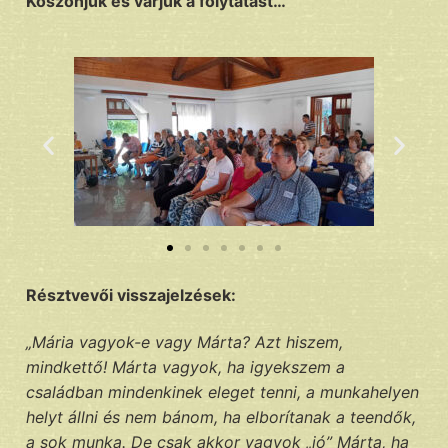
Köszönjük és várjuk a folytatást…
Résztvevői visszajelzések:
„Mária vagyok-e vagy Márta? Azt hiszem,
mindkettő! Márta vagyok, ha igyekszem a
családban mindenkinek eleget tenni, a munkahelyen
helyt állni és nem bánom, ha elborítanak a teendők,
a sok munka. De csak akkor vagyok „jó” Márta, ha