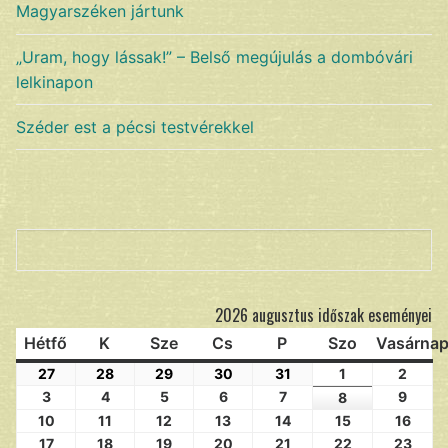
Magyarszéken jártunk
„Uram, hogy lássak!” – Belső megújulás a dombóvári
lelkinapon
Széder est a pécsi testvérekkel
Keresés
2026 augusztus időszak eseményei
Hétfő
K
Sze
Cs
P
Szo
Vasárna
27
28
29
30
31
1
2
3
4
5
6
7
9
8
10
11
12
13
14
15
16
17
18
19
20
21
22
23