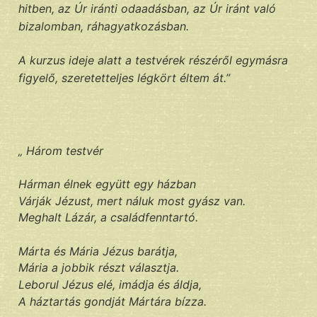
hitben, az Úr iránti odaadásban, az Úr iránt való
bizalomban, ráhagyatkozásban.
A kurzus ideje alatt a testvérek részéről egymásra
figyelő, szeretetteljes légkört éltem át.”
„ Három testvér
Hárman élnek együtt egy házban
Várják Jézust, mert náluk most gyász van.
Meghalt Lázár, a családfenntartó.
Márta és Mária Jézus barátja,
Mária a jobbik részt választja.
Leborul Jézus elé, imádja és áldja,
A háztartás gondját Mártára bízza.