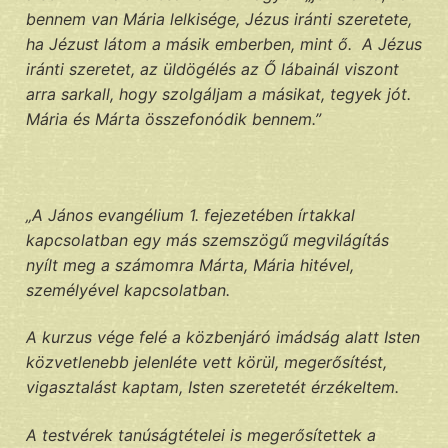
bennem van Mária lelkisége, Jézus iránti szeretete,
ha Jézust látom a másik emberben, mint ő. A Jézus
iránti szeretet, az üldögélés az Ő lábainál viszont
arra sarkall, hogy szolgáljam a másikat, tegyek jót.
Mária és Márta összefonódik bennem.”
„A János evangélium 1. fejezetében írtakkal
kapcsolatban egy más szemszögű megvilágítás
nyílt meg a számomra Márta, Mária hitével,
személyével kapcsolatban.
A kurzus vége felé a közbenjáró imádság alatt Isten
közvetlenebb jelenléte vett körül, megerősítést,
vigasztalást kaptam, Isten szeretetét érzékeltem.
A testvérek tanúságtételei is megerősítettek a