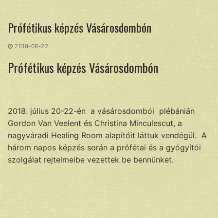
Ugrás
a
Prófétikus képzés Vásárosdombón
tartalomra
2018-08-22
Prófétikus képzés Vásárosdombón
2018. július 20-22-én a vásárosdombói plébánián
Gordon Van Veelent és Christina Minculescut, a
nagyváradi Healing Room alapítóit láttuk vendégül. A
három napos képzés során a prófétai és a gyógyítói
szolgálat rejtelmeibe vezettek be bennünket.