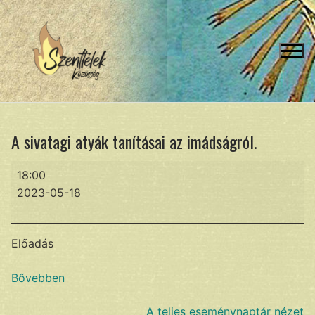
Ugrás
a
tartalomra
A sivatagi atyák tanításai az imádságról.
A
18:00
sivatagi
2023-05-18
atyák
tanításai
az
Előadás
imádságról.
Bővebben
A teljes eseménynaptár nézet