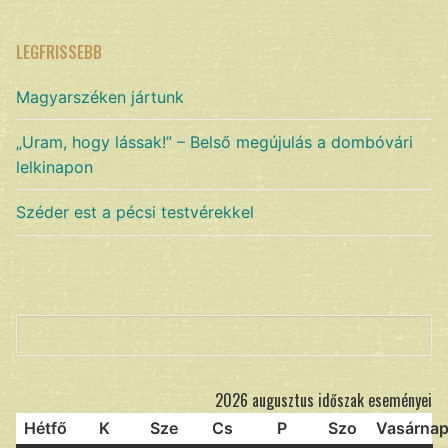
LEGFRISSEBB
Magyarszéken jártunk
„Uram, hogy lássak!” – Belső megújulás a dombóvári
lelkinapon
Széder est a pécsi testvérekkel
Keresés
2026 augusztus időszak eseményei
Hétfő
K
Sze
Cs
P
Szo
Vasárna