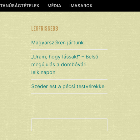
TANÚSÁGTÉTELEK
MÉDIA
IMASAROK
LEGFRISSEBB
Magyarszéken jártunk
„Uram, hogy lássak!” – Belső
megújulás a dombóvári
lelkinapon
Széder est a pécsi testvérekkel
Keresés