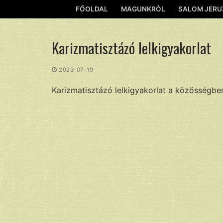
Ugrás
FŐOLDAL
MAGUNKRÓL
SALOM JERU
a
tartalomra
Karizmatisztázó lelkigyakorlat
2023-07-19
Karizmatisztázó lelkigyakorlat a közösségben