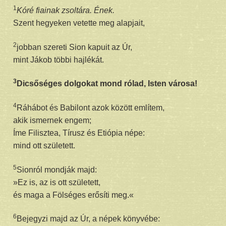
1
Kóré fiainak zsoltára. Ének.
Szent hegyeken vetette meg alapjait,
2
jobban szereti Sion kapuit az Úr,
mint Jákob többi hajlékát.
3
Dicsőséges dolgokat mond rólad, Isten városa!
4
Ráhábot és Babilont azok között említem,
akik ismernek engem;
Íme Filisztea, Tírusz és Etiópia népe:
mind ott született.
5
Sionról mondják majd:
»Ez is, az is ott született,
és maga a Fölséges erősíti meg.«
6
Bejegyzi majd az Úr, a népek könyvébe: