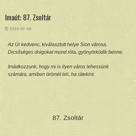
Imaút: 87. Zsoltár
2020-07-08
Az Úr kedvenc, kiválasztott helye Sion városa.
Dicsőséges dolgokat mond róla, gyönyörködik benne.
Imádkozzunk, hogy mi is ilyen város lehessünk
számára, amiben örömét leli, ha rátekint.
87. Zsoltár