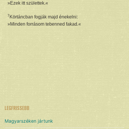
»Ezek itt születtek.«
7
Körtáncban fogják majd énekelni:
»Minden forrásom tebenned fakad.«
LEGFRISSEBB
Magyarszéken jártunk