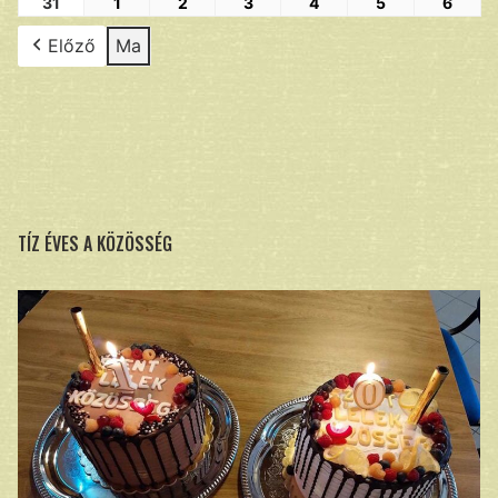
31
1
2
3
4
5
6
Előző
Ma
TÍZ ÉVES A KÖZÖSSÉG