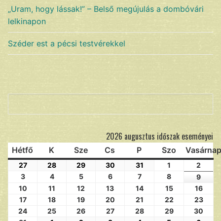
„Uram, hogy lássak!” – Belső megújulás a dombóvári
lelkinapon
Széder est a pécsi testvérekkel
Keresés
2026 augusztus időszak eseményei
Hétfő
K
Sze
Cs
P
Szo
Vasárna
27
28
29
30
31
1
2
3
4
5
6
7
8
9
10
11
12
13
14
15
16
17
18
19
20
21
22
23
24
25
26
27
28
29
30