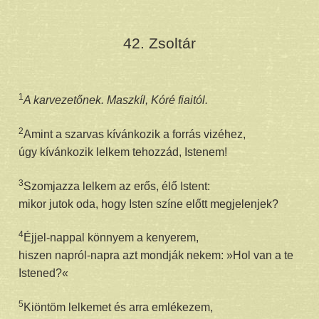
42. Zsoltár
1
A karvezetőnek. Maszkíl, Kóré fiaitól.
2
Amint a szarvas kívánkozik a forrás vizéhez,
úgy kívánkozik lelkem tehozzád, Istenem!
3
Szomjazza lelkem az erős, élő Istent:
mikor jutok oda, hogy Isten színe előtt megjelenjek?
4
Éjjel-nappal könnyem a kenyerem,
hiszen napról-napra azt mondják nekem: »Hol van a te
Istened?«
5
Kiöntöm lelkemet és arra emlékezem,