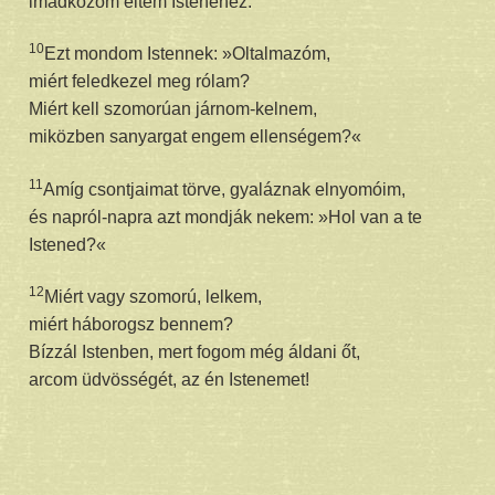
imádkozom éltem Istenéhez.
10
Ezt mondom Istennek: »Oltalmazóm,
miért feledkezel meg rólam?
Miért kell szomorúan járnom-kelnem,
miközben sanyargat engem ellenségem?«
11
Amíg csontjaimat törve, gyaláznak elnyomóim,
és napról-napra azt mondják nekem: »Hol van a te
Istened?«
12
Miért vagy szomorú, lelkem,
miért háborogsz bennem?
Bízzál Istenben, mert fogom még áldani őt,
arcom üdvösségét, az én Istenemet!