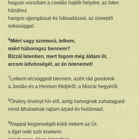
hogyan vonultam a csodás hajlék helyére, az Isten
házához
hangos ujjongással és hálaadással, az ünneplő
sokasággal.
6
Miért vagy szomorú, lelkem,
miért háborogsz bennem?
Bízzál Istenben, mert fogom még áldani őt,
arcom üdvösségét, az én Istenemet!
7
Lelkem elcsüggedt bennem, azért rád gondolok
a Jordán és a Hermon földjéről, a Miszár hegyéről.
8
Örvény örvényt hív elő, amíg harsognak zuhatagjaid:
mind áthaladnak rajtam árjaid és hullámaid.
9
Nappal kegyességét küldi nekem az Úr,
s éjjel neki szól énekem: