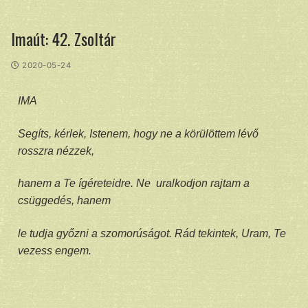
Imaút: 42. Zsoltár
2020-05-24
IMA
Segíts, kérlek, Istenem, hogy ne a körülöttem lévő
rosszra nézzek,
hanem a Te ígéreteidre. Ne uralkodjon rajtam a
csüggedés, hanem
le tudja győzni a szomorúságot. Rád tekintek, Uram, Te
vezess engem.