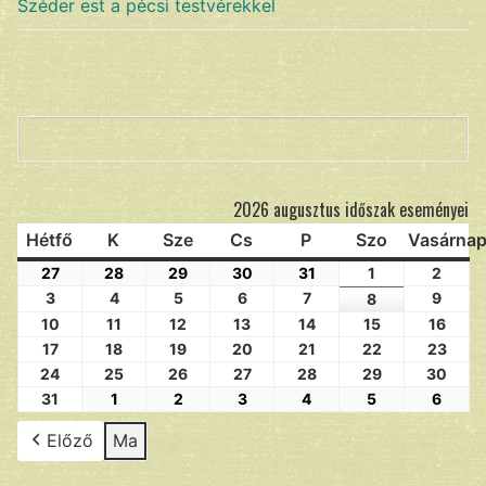
Széder est a pécsi testvérekkel
Keresés
2026 augusztus időszak eseményei
Hétfő
K
Sze
Cs
P
Szo
Vasárna
27
28
29
30
31
1
2
3
4
5
6
7
9
8
10
11
12
13
14
15
16
17
18
19
20
21
22
23
24
25
26
27
28
29
30
31
1
2
3
4
5
6
Előző
Ma