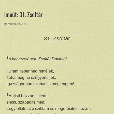
Imaút: 31. Zsoltár
2020-05-13
31. Zsoltár
1
A karvezetőnek. Zsoltár Dávidtól.
2
Uram, tebenned remélek,
soha meg ne szégyenüljek,
igazságodban szabadíts meg engem!
3
Hajtsd hozzám füledet,
siess, szabadíts meg!
Légy oltalmazó sziklám és megerősített házam,