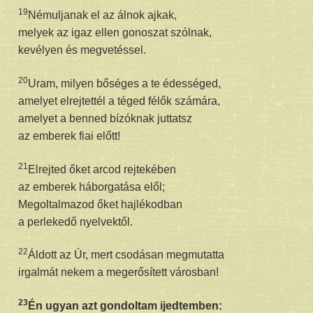
19
Némuljanak el az álnok ajkak,
melyek az igaz ellen gonoszat szólnak,
kevélyen és megvetéssel.
20
Uram, milyen bőséges a te édességed,
amelyet elrejtettél a téged félők számára,
amelyet a benned bízóknak juttatsz
az emberek fiai előtt!
21
Elrejted őket arcod rejtekében
az emberek háborgatása elől;
Megoltalmazod őket hajlékodban
a perlekedő nyelvektől.
22
Áldott az Úr, mert csodásan megmutatta
irgalmát nekem a megerősített városban!
23
Én ugyan azt gondoltam ijedtemben: