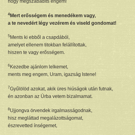
hogy megszabadíts engem!
4
Mert erősségem és menedékem vagy,
a te nevedért légy vezérem és viseld gondomat!
5
Ments ki ebből a csapdából,
amelyet ellenem titokban felállítottak,
hiszen te vagy erősségem.
6
Kezedbe ajánlom lelkemet,
ments meg engem, Uram, igazság Istene!
7
Gyűlölöd azokat, akik üres hiúságok után futnak,
én azonban az Úrba vetem bizalmamat.
8
Ujjongva örvendek irgalmasságodnak,
hisz megláttad megalázottságomat,
észrevetted ínségemet,