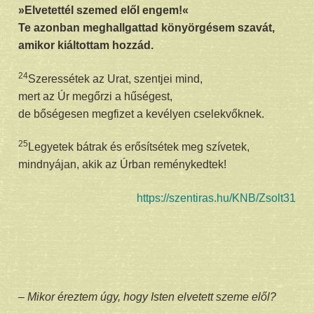
»Elvetettél szemed elől engem!«
Te azonban meghallgattad könyörgésem szavát,
amikor kiáltottam hozzád.
24
Szeressétek az Urat, szentjei mind,
mert az Úr megőrzi a hűségest,
de bőségesen megfizet a kevélyen cselekvőknek.
25
Legyetek bátrak és erősítsétek meg szívetek,
mindnyájan, akik az Úrban reménykedtek!
https://szentiras.hu/KNB/Zsolt31
– Mikor éreztem úgy, hogy Isten elvetett szeme elől?