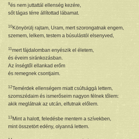
9
és nem juttattál ellenség kezére,
sőt tágas térre állítottad lábamat.
10
Könyörülj rajtam, Uram, mert szorongatnak engem,
szemem, lelkem, testem a búsulástól elsenyved,
11
mert fájdalomban enyészik el életem,
és éveim siránkozásban.
Az ínségtől ellankad erőm
és remegnek csontjaim.
12
Temérdek ellenségem miatt csúfsággá lettem,
szomszédaim és ismerőseim nagyon félnek tőlem:
akik meglátnak az utcán, elfutnak előlem.
13
Mint a halott, feledésbe mentem a szívekben,
mint összetört edény, olyanná lettem.