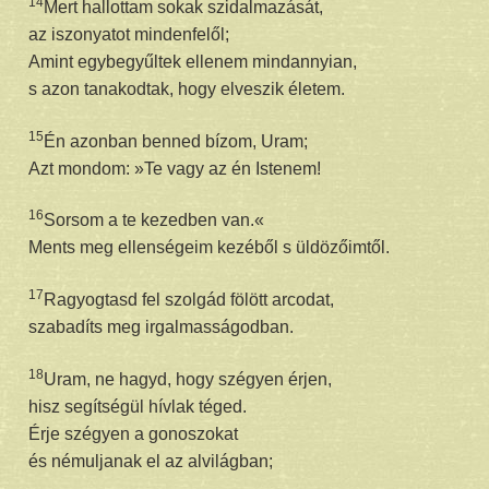
14
Mert hallottam sokak szidalmazását,
az iszonyatot mindenfelől;
Amint egybegyűltek ellenem mindannyian,
s azon tanakodtak, hogy elveszik életem.
15
Én azonban benned bízom, Uram;
Azt mondom: »Te vagy az én Istenem!
16
Sorsom a te kezedben van.«
Ments meg ellenségeim kezéből s üldözőimtől.
17
Ragyogtasd fel szolgád fölött arcodat,
szabadíts meg irgalmasságodban.
18
Uram, ne hagyd, hogy szégyen érjen,
hisz segítségül hívlak téged.
Érje szégyen a gonoszokat
és némuljanak el az alvilágban;