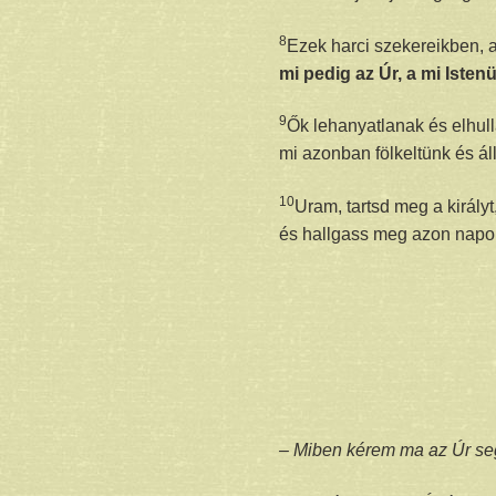
8
Ezek harci szekereikben, 
mi pedig az Úr, a mi Iste
9
Ők lehanyatlanak és elhul
mi azonban fölkeltünk és ál
10
Uram, tartsd meg a királyt
és hallgass meg azon napon
– Miben kérem ma az Úr se