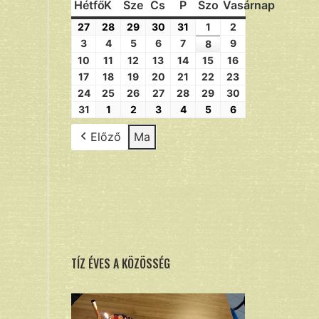
Hétfő
K
Sze
Cs
P
Szo
Vasárnap
27
28
29
30
31
1
2
3
4
5
6
7
9
8
10
11
12
13
14
15
16
17
18
19
20
21
22
23
24
25
26
27
28
29
30
31
1
2
3
4
5
6
Előző
Ma
TÍZ ÉVES A KÖZÖSSÉG