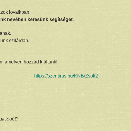
azok lovaikban,
nünk nevében keresünk segítséget.
lanak,
lunk szilárdan.
,
, amelyen hozzád kiáltunk!
https://szentiras.hu/KNB/Zsolt2
gítségét?