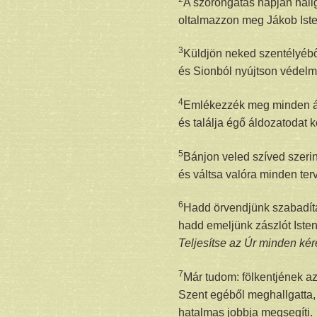
A szorongatás napján hall
oltalmazzon meg Jákob Ist
3
Küldjön neked szentélyébő
és Sionból nyújtson védelm
4
Emlékezzék meg minden ál
és találja égő áldozatodat 
5
Bánjon veled szíved szerin
és váltsa valóra minden ter
6
Hadd örvendjünk szabadít
hadd emeljünk zászlót Iste
Teljesítse az Úr minden kér
7
Már tudom: fölkentjének az
Szent egéből meghallgatta,
hatalmas jobbja megsegíti.