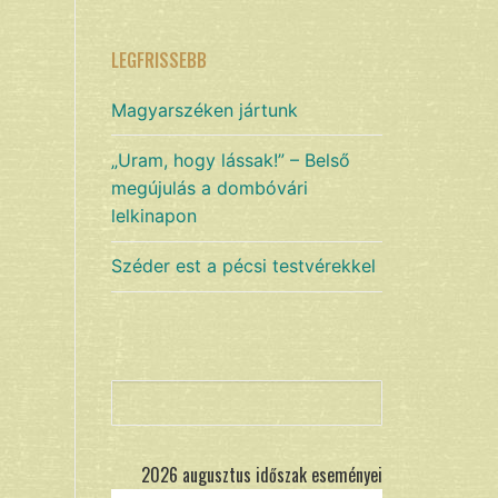
LEGFRISSEBB
Magyarszéken jártunk
„Uram, hogy lássak!” – Belső
megújulás a dombóvári
lelkinapon
Széder est a pécsi testvérekkel
Keresés
2026 augusztus időszak eseményei