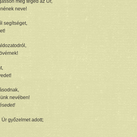
gasson meg téged az Úr,
enének neve!
l segítséget,
et!
dozatodról,
kövérnek!
t,
vedet!
ásodnak,
nünk nevében!
ésedet!
 Úr győzelmet adott;