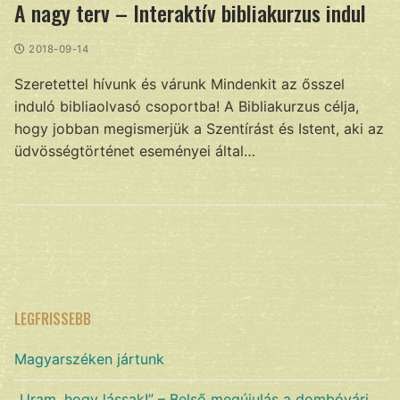
A nagy terv – Interaktív bibliakurzus indul
2018-09-14
Szeretettel hívunk és várunk Mindenkit az ősszel
induló bibliaolvasó csoportba! A Bibliakurzus célja,
hogy jobban megismerjük a Szentírást és Istent, aki az
üdvösségtörténet eseményei által…
LEGFRISSEBB
Magyarszéken jártunk
„Uram, hogy lássak!” – Belső megújulás a dombóvári